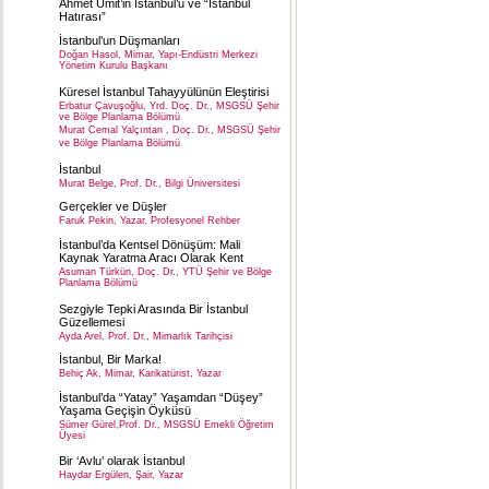
Ahmet Ümit’in İstanbul’u ve “İstanbul
Hatırası”
İstanbul’un Düşmanları
Doğan Hasol, Mimar, Yapı-Endüstri Merkezi
Yönetim Kurulu Başkanı
Küresel İstanbul Tahayyülünün Eleştirisi
Erbatur Çavuşoğlu, Yrd. Doç. Dr., MSGSÜ Şehir
ve Bölge Planlama Bölümü
Murat Cemal Yalçıntan , Doç. Dr., MSGSÜ Şehir
ve Bölge Planlama Bölümü
İstanbul
Murat Belge, Prof. Dr., Bilgi Üniversitesi
Gerçekler ve Düşler
Faruk Pekin, Yazar, Profesyonel Rehber
İstanbul’da Kentsel Dönüşüm: Mali
Kaynak Yaratma Aracı Olarak Kent
Asuman Türkün, Doç. Dr., YTÜ Şehir ve Bölge
Planlama Bölümü
Sezgiyle Tepki Arasında Bir İstanbul
Güzellemesi
Ayda Arel, Prof. Dr., Mimarlık Tarihçisi
İstanbul, Bir Marka!
Behiç Ak, Mimar, Karikatürist, Yazar
İstanbul’da “Yatay” Yaşamdan “Düşey”
Yaşama Geçişin Öyküsü
Sümer Gürel,Prof. Dr., MSGSÜ Emekli Öğretim
Üyesi
Bir ‘Avlu’ olarak İstanbul
Haydar Ergülen, Şair, Yazar