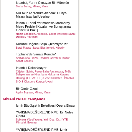
İstanbul, Yarını Olmayan Bir Mümkün
Simla Sunay, Mimar, Yazar
Nur Akın ile ‘Tehlike Altındaki Dünya
Mirası’ İstanbul Üzerine
İstanbul Tarihî Yarımada’da Marmaray-
Metro Projeleri Kazıları ve Sonuçlarına
Genel Bir Bakış
Nezih Başgelen, Arkeolog, Editör, Arkeoloji Sanat
Dergisi / Yayınları
Kültürel Değerle Başa Çıkamıyoruz!*
Beral Madra, Sanat Eleştirmeni, Küratör
Tophane’de Sanata Komplo*
Serhan Ada, Yazar, Radikal Gazetesi, Kültür-
Sanat Bölümü
İstanbul Dekorlaşıyor
Çiğdem Şahin, Fener-Balat-Ayvansaray Mülk
Sahiplerinin ve Kiracıların Haklarını Koruma
Derneği (FEBAYDER) Genel Sekreteri, İstanbul
S.O.S Oluşumu Kurucu Üyesi
Bir Ömür Özeti
Aydın Boysan, Mimar, Yazar
MİMARİ PROJE YARIŞMASI
İzmir Büyükşehir Belediyesi Opera Binası
YARIŞMA DEĞERLENDİRME: Bir Nefes
Opera
Şebnem Yücel Young, Yrd. Doç. Dr., IYTE
Mimarlık Bolumu
YARIŞMA DEĞERLENDİRME: İzmir