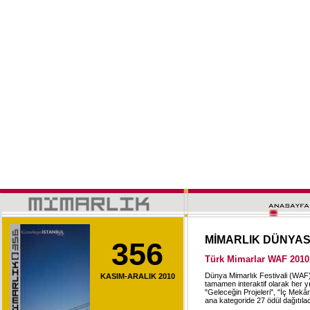
MİMARLIK DÜNYA
356
Türk Mimarlar WAF 2010 
Dünya Mimarlık Festivali (WAF) 
KASIM-ARALIK 2010
tamamen interaktif olarak her y
"Geleceğin Projeleri", "İç Mekâ
ana kategoride 27 ödül dağıtılac