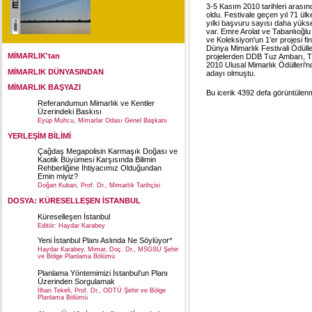
3-5 Kasım 2010 tarihleri arasınd
oldu. Festivale geçen yıl 71 ülk
yılki başvuru sayısı daha yüks
var. Emre Arolat ve Tabanlıoğl
ve Koleksiyon'un 1’er projesi f
Dünya Mimarlık Festivali Ödülle
MİMARLIK'tan
projelerden DDB Tuz Ambarı, Tu
2010 Ulusal Mimarlık Ödülleri'n
MİMARLIK DÜNYASINDAN
adayı olmuştu.
MİMARLIK BAŞYAZI
Bu icerik 4392 defa görüntülenmi
Referandumun Mimarlık ve Kentler
Üzerindeki Baskısı
Eyüp Muhcu, Mimarlar Odası Genel Başkanı
YERLEŞİM BİLİMİ
Çağdaş Megapolisin Karmaşık Doğası ve
Kaotik Büyümesi Karşısında Bilimin
Rehberliğine İhtiyacımız Olduğundan
Emin miyiz?
Doğan Kuban, Prof. Dr., Mimarlık Tarihçisi
DOSYA: KÜRESELLEŞEN İSTANBUL
Küreselleşen İstanbul
Editör: Haydar Karabey
Yeni İstanbul Planı Aslında Ne Söylüyor*
Haydar Karabey, Mimar, Doç. Dr., MSGSÜ Şehir
ve Bölge Planlama Bölümü
Planlama Yöntemimizi İstanbul’un Planı
Üzerinden Sorgulamak
İlhan Tekeli, Prof. Dr., ODTÜ Şehir ve Bölge
Planlama Bölümü