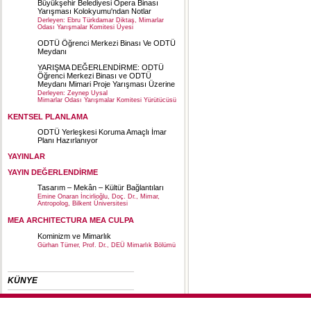
Büyükşehir Belediyesi Opera Binası
Yarışması Kolokyumu'ndan Notlar
Derleyen: Ebru Türkdamar Diktaş, Mimarlar
Odası Yarışmalar Komitesi Üyesi
ODTÜ Öğrenci Merkezi Binası Ve ODTÜ
Meydanı
YARIŞMA DEĞERLENDİRME: ODTÜ
Öğrenci Merkezi Binası ve ODTÜ
Meydanı Mimari Proje Yarışması Üzerine
Derleyen: Zeynep Uysal
Mimarlar Odası Yarışmalar Komitesi Yürütücüsü
KENTSEL PLANLAMA
ODTÜ Yerleşkesi Koruma Amaçlı İmar
Planı Hazırlanıyor
YAYINLAR
YAYIN DEĞERLENDİRME
Tasarım – Mekân – Kültür Bağlantıları
Emine Onaran İncirlioğlu, Doç. Dr., Mimar,
Antropolog, Bilkent Üniversitesi
MEA ARCHITECTURA MEA CULPA
Kominizm ve Mimarlık
Gürhan Tümer, Prof. Dr., DEÜ Mimarlık Bölümü
KÜNYE