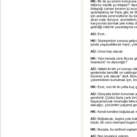
HK:
Bir de şu turizm konusuna g
öldürse miydik şu kitapta?” diy
dolaştığı zaman insanın içi acı
aydınlatılmış bir Paris gibi, bir
için aslında yerel kültürün bu 
akan sular duruyor, acentelerin, 
karşısında durmak pek kolay değ
getirdiği ciddi bir yavanlaşma 
AÜ:
Evet…
HK:
Söyleşimizin sonuna geliyor
içinde yaşayabilecek miyiz, yo
AÜ:
Umut hep olacak.
HK:
Yani mesela sizin Byzas gib
İstanbul’a” mı diyeceğiz?
AÜ:
Vallahi iki bin yıl sonray
genlerinde bencillik ve saldırg
türümüz yok olacak” dedi. Bunu 
yoketmekten kurtulmak için, ön
HK:
Evet, son bir iki yılda kuş 
AÜ:
Dünyada türleri korumak a
gerekirdi. Çünkü fazla canlı tü
başaramazsak insanoğlu bitecek
alacağız, çözümleri yaşama geç
HK:
Kendi kendine boğulacak 
AÜ:
Boğulacak, başka yolu kal
böyle, bir sürü metropol bugün
HK:
Burada, bu tarihsel saptam
AÜ:
Ben teşekkür ederim.