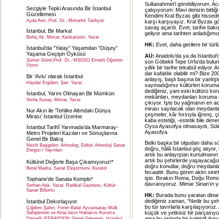
Sultanahmet’i görebiliyorum. 
Sezgiyle Tepki Arasında Bir İstanbul
çalışıyorum: Mavi denizin bittiği
Güzellemesi
Kendimi Kral Byzas gibi hissedi
Ayda Arel, Prof. Dr., Mimarlık Tarihçisi
karşı karşıyayız. Kral Byzas gör
savaş açardı. Evet, tarihe bak
İstanbul, Bir Marka!
geliyor ama tarihten anladığımız
Behiç Ak, Mimar, Karikatürist, Yazar
HK:
Evet, daha gerilere bir tür
İstanbul’da “Yatay” Yaşamdan “Düşey”
Yaşama Geçişin Öyküsü
AÜ:
Anadolu’da ya da İstanbul'da 
Sümer Gürel,Prof. Dr., MSGSÜ Emekli Öğretim
son Göbekli Tepe Urfa’da buluna
Üyesi
yıllık bir tarihe tekabül ediyor.
dar kafalılık olabilir mi? Bize 2
Bir ‘Avlu’ olarak İstanbul
anlayış, başlı başına bir yanlış
Haydar Ergülen, Şair, Yazar
saymadığımız kültürleri korum
dediğimiz, yani eski kültürü kor
İstanbul, Yarını Olmayan Bir Mümkün
mekânları, meydanları koruma d
Simla Sunay, Mimar, Yazar
çıkıyor. İşte bu yağmanın en ac
mirası sayılacak olan meydanlar, 
Nur Akın ile ‘Tehlike Altındaki Dünya
çeşmeler, kâr hırsıyla iğrenç, ç
Mirası’ İstanbul Üzerine
kaba estetiği, -estetik bile den
Oysa Ayasofya olmasaydı, Süley
İstanbul Tarihî Yarımada’da Marmaray-
Ayasofya.
Metro Projeleri Kazıları ve Sonuçlarına
Genel Bir Bakış
Belki başka bir olgudan daha s
Nezih Başgelen, Arkeolog, Editör, Arkeoloji Sanat
doğru, hâlâ İstanbul göç alıyor
Dergisi / Yayınları
artık bu anlayıştan kurtulmanın 
artık bu şehirlerde yaşayacağız
Kültürel Değerle Başa Çıkamıyoruz!*
doğru konutlar, doğru meydanla
Beral Madra, Sanat Eleştirmeni, Küratör
fecaattir. Bunu gören aklın si
işte. Bırakın Roma, Doğu Roma 
Tophane’de Sanata Komplo*
davranıyoruz. Mimar Sinan’ın 
Serhan Ada, Yazar, Radikal Gazetesi, Kültür-
Sanat Bölümü
HK:
Burada bunu yaratan dinam
dediğimiz zaman, “Nedir bu şehrin
İstanbul Dekorlaşıyor
bu tür tavırlarla karşılaşıyoru
Çiğdem Şahin, Fener-Balat-Ayvansaray Mülk
küçük ve yetkisiz bir parçasıyı
Sahiplerinin ve Kiracıların Haklarını Koruma
ama bu aslında bir kolektif dur