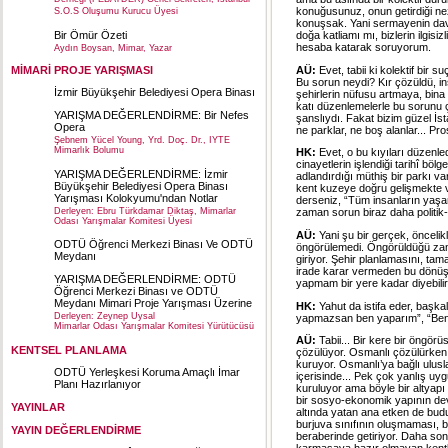
Derneği (FEBAYDER) Genel Sekreteri, İstanbul
konuğusunuz, onun getirdiği nez
S.O.S Oluşumu Kurucu Üyesi
konuşsak. Yani sermayenin davr
doğa katliamı mı, bizlerin ilgisi
Bir Ömür Özeti
hesaba katarak soruyorum.
Aydın Boysan, Mimar, Yazar
AÜ:
Evet, tabii ki kolektif bir 
MİMARİ PROJE YARIŞMASI
Bu sorun neydi? Kır çözüldü, in
İzmir Büyükşehir Belediyesi Opera Binası
şehirlerin nüfusu artmaya, bin
katı düzenlemelerle bu sorunu 
YARIŞMA DEĞERLENDİRME: Bir Nefes
şanslıydı. Fakat bizim güzel İst
Opera
ne parklar, ne boş alanlar... Pr
Şebnem Yücel Young, Yrd. Doç. Dr., IYTE
Mimarlık Bolumu
HK:
Evet, o bu kıyıları düzenle
cinayetlerin işlendiği tarihî böl
YARIŞMA DEĞERLENDİRME: İzmir
adlandırdığı müthiş bir parkı var
Büyükşehir Belediyesi Opera Binası
kent kuzeye doğru gelişmekte v
Yarışması Kolokyumu'ndan Notlar
derseniz, “Tüm insanların yaşa
Derleyen: Ebru Türkdamar Diktaş, Mimarlar
zaman sorun biraz daha politik-
Odası Yarışmalar Komitesi Üyesi
AÜ:
Yani şu bir gerçek, öncelik
ODTÜ Öğrenci Merkezi Binası Ve ODTÜ
öngörülemedi. Öngörüldüğü zaman
Meydanı
giriyor. Şehir planlamasını, tam
irade karar vermeden bu dönüş
YARIŞMA DEĞERLENDİRME: ODTÜ
yapmam bir yere kadar diyebilir
Öğrenci Merkezi Binası ve ODTÜ
Meydanı Mimari Proje Yarışması Üzerine
HK:
Yahut da istifa eder, başk
Derleyen: Zeynep Uysal
yapmazsan ben yaparım”, “Ben y
Mimarlar Odası Yarışmalar Komitesi Yürütücüsü
AÜ:
Tabii... Bir kere bir öngö
KENTSEL PLANLAMA
çözülüyor. Osmanlı çözülürken Y
kuruyor. Osmanlı’ya bağlı uluslar
ODTÜ Yerleşkesi Koruma Amaçlı İmar
içerisinde... Pek çok yanlış uy
Planı Hazırlanıyor
kuruluyor ama böyle bir altyapı y
bir sosyo-ekonomik yapının devle
YAYINLAR
altında yatan ana etken de budur
burjuva sınıfının oluşmaması, 
YAYIN DEĞERLENDİRME
beraberinde getiriyor. Daha son