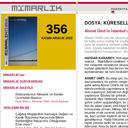
DOSYA: KÜRESEL
356
Ahmet Ümit’in İstanbul’u
Ahmet Ümit’in yüz bin okuyucuy
KASIM-ARALIK 2010
bir hafta sonra müthiş bir keyifl
içten bir teşekkür etmenin yoll
Ümit, söyleşi talebimizi incelik
başladığımız konuşmamızı, Akad
HAYDAR KARABEY
:
Yedi tepe
maktul… Maktullerin kimlikleri, m
her cinayette neredeyse okuyan
kurban gidenlerin bazılarının m
açıklamamayı da size bırakalım
MİMARLIK'tan
AHMET ÜMİT:
Bu kitap için, 
MİMARLIK DÜNYASINDAN
davrananlara, bu şehrin zengin t
şehir adına Ahmet Ümit’in bir tü
MİMARLIK BAŞYAZI
televizyonlarda yayımlanıyor, b
üstü kapanıyor, bazılarının değ
Referandumun Mimarlık ve Kentler
yapılmıyor. Böylesi bir şehirde
Üzerindeki Baskısı
barbarlık diye nitelemek sanırı
Eyüp Muhcu, Mimarlar Odası Genel Başkanı
şehre zulüm uygulandığını, bu şe
ben bu talanı yapan yedi kişiyi
YERLEŞİM BİLİMİ
konusunda uzman, bilirkişi, bir 
insanlar el ele vererek şehrim
Çağdaş Megapolisin Karmaşık Doğası ve
da, bazı uzman kişilerin de bu s
Kaotik Büyümesi Karşısında Bilimin
görebiliyoruz. Hatta hükümet yet
Rehberliğine İhtiyacımız Olduğundan
hiçbir yerinde tarihî bir saray
Emin miyiz?
ödersiniz. Ama bu bizim ülkemiz