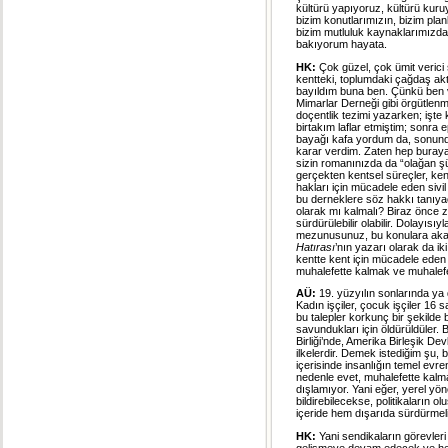
kültürü yapıyoruz, kültürü kuru
bizim konutlarımızın, bizim pla
bizim mutluluk kaynaklarımızda
bakıyorum hayata.
HK:
Çok
güzel, çok ümit veric
kentteki, toplumdaki çağdaş akt
bayıldım buna ben. Çünkü ben 
Mimarlar Derneği gibi örgütlenme
doçentlik tezimi yazarken; işte ke
birtakım laflar etmiştim; sonra
bayağı kafa yordum da, sonunda
karar verdim. Zaten hep buraya 
sizin romanınızda da “olağan şü
gerçekten kentsel süreçler, ken
hakları için mücadele eden sivi
bu derneklere söz hakkı tanıya
olarak mı kalmalı? Biraz önce 
sürdürülebilir olabilir. Dolayıs
mezunusunuz, bu konulara aka
Hatırası
’nın yazarı olarak da i
kentte kent için mücadele eden 
muhalefette kalmak ve muhalef
AÜ:
19. yüzyılın sonlarında ya 
Kadın işçiler, çocuk işçiler 16 s
bu talepler korkunç bir şekilde
savundukları için öldürüldüler
Birliği’nde, Amerika Birleşik D
ilkelerdir. Demek istediğim şu,
içerisinde insanlığın temel evre
nedenle evet, muhalefette kalma
dışlamıyor. Yani eğer, yerel yöne
bildirebilecekse, politikaların
içeride hem dışarıda sürdürmeli
HK:
Yani sendikaların görevleri