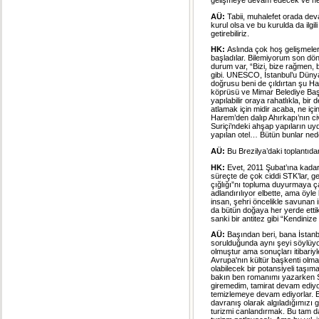
gelişmeye devam edecek ve her
AÜ:
Tabii, muhalefet orada dev
kurul olsa ve bu kurulda da ilgi
getirebiliriz.
HK:
Aslında çok hoş gelişmele
başladılar. Bilemiyorum son d
durum var, “Bizi, bize rağmen, 
gibi. UNESCO, İstanbul’u Dünya 
doğrusu beni de çıldırtan şu Ha
köprüsü ve Mimar Belediye Başk
yapılabilir oraya rahatlıkla, bi
atlamak için midir acaba, ne içi
Harem’den dalıp Ahırkapı’nın civa
Suriçi’ndeki ahşap yapıların uy
yapılan otel… Bütün bunlar nede
AÜ:
Bu Brezilya’daki toplantıda
HK:
Evet, 2011 Şubat’ına kadar 
süreçte de çok ciddi STK’lar, ge
çığlığı”nı topluma duyurmaya çal
adlandırılıyor elbette, ama öyle 
insan, şehri öncelikle savunan 
da bütün doğaya her yerde ettik
sanki bir antitez gibi “Kendinize
AÜ:
Başından beri, bana İstanb
sorulduğunda aynı şeyi söylüyor
olmuştur ama sonuçları itibariyl
Avrupa'nın kültür başkenti olma
olabilecek bir potansiyeli taşım
bakın ben romanımı yazarken S
giremedim, tamirat devam ediyor. 
temizlemeye devam ediyorlar. Bu
davranış olarak algıladığımızı 
turizmi canlandırmak. Bu tam da