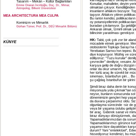
karmaşaya hazır olmayan kentle
Tasarım – Mekân – Kültür Bağlantıları
Konutlar, mahalleler, deyim yer
Emine Onaran İncirlioğlu, Doç. Dr., Mimar,
olmaktan çıkıyor. Kendiliğind
Antropolog, Bilkent Üniversitesi
insanların ahlakını bozuyor. Top
taşıyor. Ahlakını yitiren politik
MEA ARCHITECTURA MEA CULPA
Bu rantın kendisi, politikacıları
oy potansiyellerinin politikacıları
Kominizm ve Mimarlık
buradan çıkılamıyor. Şu geldiğim
Gürhan Tümer, Prof. Dr., DEÜ Mimarlık Bölümü
Ankaralı olmak, İzmirli olmak yah
bilincinin yaratılması gerekiyor.
HK:
Tabii, çok çok zor bir alanda
KÜNYE
mücadele etmek gerekiyor. Mese
otobüslerini Topkapı Sarayı’na s
Yerebatan Sarnıcı’nın tepesi. B
diye koşturuyor. Müthiş ve sürek
ediliyoruz: “Tuzu kurular” denili
çevreciler” deniliyor, vesaire. 
karşıya gelip de doğru düzgün 
onlar da okur umarım, hiç olmazs
her türlü araç ile sürekli bir m
sineması, İstanbul'un şiiri… Bu
şu çağdaş İstanbul'un bir şiiri
Şimdi biraz daha derin bir kon
misyonuyla yola çıkmak”tan söz
neyse, bunların sonucunda sol b
dönemimizin gençleri hep yaşa
da duvara çarpanımız oldu. Siz
olgunlaşma sürecinde -siz de güz
veya bir yaşama üslubu geliştir
bir araç. Giderek sanat ve mima
biraz dünyayı dönüştürmek, dah
Yapamadıklarımızdan da sorumlu
Yapamadıklarımızı görünce kah
yaşamın bize dayattıkları karşı
durum? Yani “entelektüel”, Edw
hissediyoruz kendimizi, bu müc