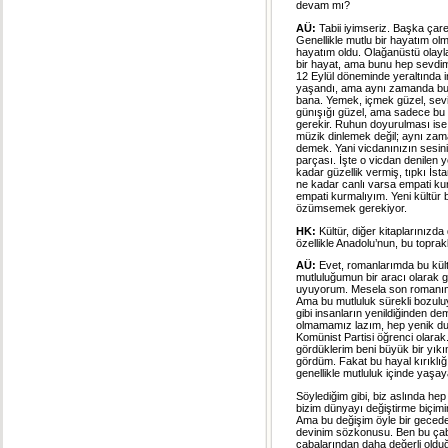
devam mı?
AÜ:
Tabii iyimseriz. Başka çar
Genellikle mutlu bir hayatım ol
hayatım oldu. Olağanüstü olayla
bir hayat, ama bunu hep sevdim
12 Eylül döneminde yeraltında i
yaşandı, ama aynı zamanda bu ac
bana. Yemek, içmek güzel, sev
günışığı güzel, ama sadece bu
gerekir. Ruhun doyurulması ise s
müzik dinlemek değil; aynı zam
demek. Yani vicdanınızın sesin
parçası. İşte o vicdan denilen 
kadar güzellik vermiş, tıpkı İs
ne kadar canlı varsa empati kur
empati kurmalıyım. Yeni kültür 
özümsemek gerekiyor.
HK:
Kültür, diğer kitaplarınızd
özellikle Anadolu’nun, bu topra
AÜ:
Evet, romanlarımda bu kült
mutluluğumun bir aracı olarak
uyuyorum. Mesela son romanımda 
Ama bu mutluluk sürekli bozul
gibi insanların yenildiğinden de
olmamamız lazım, hep yenik durma
Komünist Partisi öğrenci olarak.
gördüklerim beni büyük bir yıkı
gördüm. Fakat bu hayal kırıklı
genellikle mutluluk içinde yaşa
Söylediğim gibi, biz aslında he
bizim dünyayı değiştirme biçimim
Ama bu değişim öyle bir gecede o
devinim sözkonusu. Ben bu çabal
çabalarından daha değerli oldu