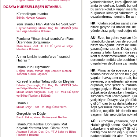
Doğan Kuban, Prof. Dr., Mimarlık Tarihçisi
yokedebilirsiniz, karşılığında 
anda bir otel var. Üstelik bununl
DOSYA: KÜRESELLEŞEN İSTANBUL
bu şehre kötülük yapan insanlar
Kuşkusuz kimseyi öldürmem -ç
Küreselleşen İstanbul
cezalandırmayı seçtim. En azınd
Editör: Haydar Karabey
HK:
Kitabınızdakiler sanal cin
Yeni İstanbul Planı Aslında Ne Söylüyor*
birileri gidiyor. Bir miktar biz
Haydar Karabey, Mimar, Doç. Dr., MSGSÜ Şehir
yönde biraz gelişmesi doğru ol
ve Bölge Planlama Bölümü
AÜ:
Evet, bu şehre yapılan kötü
Planlama Yöntemimizi İstanbul’un Planı
İstanbullu olarak ben de sorum
Üzerinden Sorgulamak
bizim sokağımız, bizim okulumu
İlhan Tekeli, Prof. Dr., ODTÜ Şehir ve Bölge
yatacağımız toprak. Dolayısıyl
Planlama Bölümü
acımasız talan karşısında sess
kent düzenlemesi konusunda, ko
Ahmet Ümit’in İstanbul’u ve “İstanbul
dereceden müdahale edebilen ke
Hatırası”
uygularken değil aynı zamanda k
İstanbul’un Düşmanları
HK:
Mimarlar da epeyce sorum
Doğan Hasol, Mimar, Yapı-Endüstri Merkezi
zaman bizler de şehrin bu çığlı
Yönetim Kurulu Başkanı
yapıları havaya mı uçursak, ba
sevenler, ona edilenleri görenler,
Küresel İstanbul Tahayyülünün Eleştirisi
duyanlar, ama şehre bu zararlar
Erbatur Çavuşoğlu, Yrd. Doç. Dr., MSGSÜ Şehir
duygu geçiyor. Biraz naif bir du
ve Bölge Planlama Bölümü
sokaklarda dolaşırken, kentte 
Murat Cemal Yalçıntan , Doç. Dr., MSGSÜ Şehir
silmeden mutlu olamıyoruz. Çün
ve Bölge Planlama Bölümü
yetiştiriyor. Dolayısıyla gördük
İstanbul
çığlığı”ndan biraz daha bahsede
söylüyorsunuz birçok kereler, bi
Murat Belge, Prof. Dr., Bilgi Üniversitesi
kültürel, çeşitlilik, bir derinli
Gerçekler ve Düşler
yaşamın bizi getirdiği bu nokta
Faruk Pekin, Yazar, Profesyonel Rehber
AÜ:
Bu romanı yazarken, hep bi
İstanbul’da Kentsel Dönüşüm: Mali
Haliç’e girdiği sahne. Kral By
Kaynak Yaratma Aracı Olarak Kent
bakarken ne görmüştü? Şimdi bi
Asuman Türkün, Doç. Dr., YTÜ Şehir ve Bölge
baktığımda beton yığını içinde 
Planlama Bölümü
sadece küçük bir alan. Tren yo