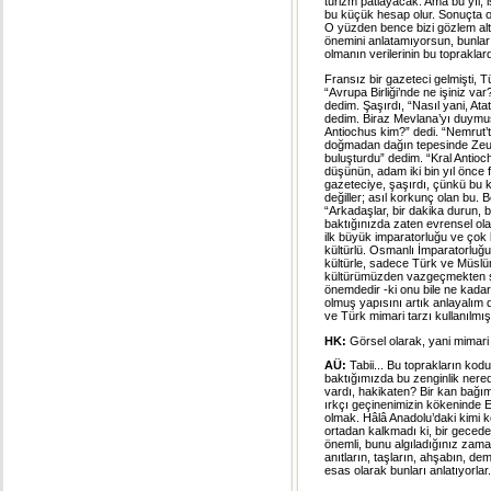
turizm patlayacak. Ama bu yıl,
bu küçük hesap olur. Sonuçta o
O yüzden bence bizi gözlem altı
önemini anlatamıyorsun, bunlar 
olmanın verilerinin bu toprakla
Fransız bir gazeteci gelmişti, T
“Avrupa Birliği’nde ne işiniz va
dedim. Şaşırdı, “Nasıl yani, At
dedim. Biraz Mevlana’yı duymuş,
Antiochus kim?” dedi. “Nemrut’t
doğmadan dağın tepesinde Zeus g
buluşturdu” dedim. “Kral Antioch
düşünün, adam iki bin yıl önce f
gazeteciye, şaşırdı, çünkü bu k
değiller; asıl korkunç olan bu.
“Arkadaşlar, bir dakika durun, 
baktığınızda zaten evrensel ola
ilk büyük imparatorluğu ve çok
kültürlü. Osmanlı İmparatorluğu
kültürle, sadece Türk ve Müslü
kültürümüzden vazgeçmekten söze
önemdedir -ki onu bile ne kadar
olmuş yapısını artık anlayalım
ve Türk mimari tarzı kullanılmışt
HK:
Görsel olarak, yani mimari
AÜ:
Tabii... Bu toprakların ko
baktığımızda bu zenginlik nered
vardı, hakikaten? Bir kan bağımı
ırkçı geçinenimizin kökeninde E
olmak. Hâlâ Anadolu’daki kimi köy
ortadan kalkmadı ki, bir geced
önemli, bunu algıladığınız zaman
anıtların, taşların, ahşabın, de
esas olarak bunları anlatıyorlar.