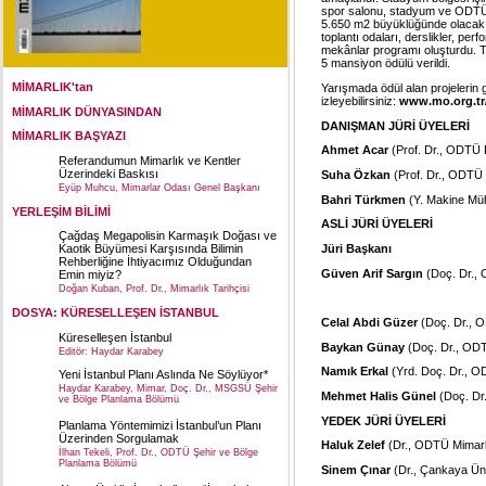
spor salonu, stadyum ve ODTÜ ça
5.650 m2 büyüklüğünde olacak ya
toplantı odaları, derslikler, perf
mekânlar programı oluşturdu. T
5 mansiyon ödülü verildi.
MİMARLIK'tan
Yarışmada ödül alan projelerin
izleyebilirsiniz:
www.mo.org.tr/
MİMARLIK DÜNYASINDAN
DANIŞMAN JÜRİ ÜYELERİ
MİMARLIK BAŞYAZI
Ahmet Acar
(Prof. Dr., ODTÜ
Referandumun Mimarlık ve Kentler
Üzerindeki Baskısı
Suha Özkan
(Prof. Dr., ODTÜ
Eyüp Muhcu, Mimarlar Odası Genel Başkanı
Bahri Türkmen
(Y. Makine Mü
YERLEŞİM BİLİMİ
ASLİ JÜRİ ÜYELERİ
Çağdaş Megapolisin Karmaşık Doğası ve
Jüri Başkanı
Kaotik Büyümesi Karşısında Bilimin
Rehberliğine İhtiyacımız Olduğundan
Güven Arif Sargın
(Doç. Dr.,
Emin miyiz?
Doğan Kuban, Prof. Dr., Mimarlık Tarihçisi
DOSYA: KÜRESELLEŞEN İSTANBUL
Celal Abdi Güzer
(Doç. Dr., 
Küreselleşen İstanbul
Baykan Günay
(Doç. Dr., ODT
Editör: Haydar Karabey
Namık Erkal
(Yrd. Doç. Dr., 
Yeni İstanbul Planı Aslında Ne Söylüyor*
Haydar Karabey, Mimar, Doç. Dr., MSGSÜ Şehir
Mehmet Halis Günel
(Doç. Dr
ve Bölge Planlama Bölümü
YEDEK JÜRİ ÜYELERİ
Planlama Yöntemimizi İstanbul’un Planı
Üzerinden Sorgulamak
Haluk Zelef
(Dr., ODTÜ Mimarl
İlhan Tekeli, Prof. Dr., ODTÜ Şehir ve Bölge
Planlama Bölümü
Sinem Çınar
(Dr., Çankaya Üni