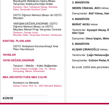
Büyükşehir Belediyesi Opera Binası
3. MANSİYON
Yarışması Kolokyumu'ndan Notlar
Derleyen: Ebru Türkdamar Diktaş, Mimarlar
SEDEN CİNASAL AVCI
mimar
Odası Yarışmalar Komitesi Üyesi
Danışmanlar:
Akif Yılmaz, Ha
ODTÜ Öğrenci Merkezi Binası Ve ODTÜ
Meydanı
4. MANSİYON
YARIŞMA DEĞERLENDİRME: ODTÜ
MURAT AKSU
mimar
Öğrenci Merkezi Binası ve ODTÜ
Meydanı Mimari Proje Yarışması Üzerine
Yardımcılar:
Ayşegül Akçay, Ö
Derleyen: Zeynep Uysal
Alev Uyar
Mimarlar Odası Yarışmalar Komitesi Yürütücüsü
Danışman:
Umut İyigün, Mehm
KENTSEL PLANLAMA
5. MANSİYON
ODTÜ Yerleşkesi Koruma Amaçlı İmar
Planı Hazırlanıyor
ALİŞAN ÇIRAKOĞLU
mimar
,
YAYINLAR
Yardımcılar:
Çağrı Helvacıoğlu
YAYIN DEĞERLENDİRME
Danışmanlar:
Gülsün Parlar, 
Tasarım – Mekân – Kültür Bağlantıları
Bu icerik 11659 defa görüntülenm
Emine Onaran İncirlioğlu, Doç. Dr., Mimar,
Antropolog, Bilkent Üniversitesi
MEA ARCHITECTURA MEA CULPA
Kominizm ve Mimarlık
Gürhan Tümer, Prof. Dr., DEÜ Mimarlık Bölümü
KÜNYE