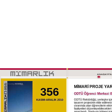
MİMARİ PROJE YA
356
ODTÜ Öğrenci Merkezi 
ODTÜ Rektörlüğü, yerleşke içind
KASIM-ARALIK 2010
tasarım projesinin elde edilme
civarında olan öğrencilerin etkin
faaliyetleri düzenleyebilecekler
amaçlandı. Stadyum bölgesi içi