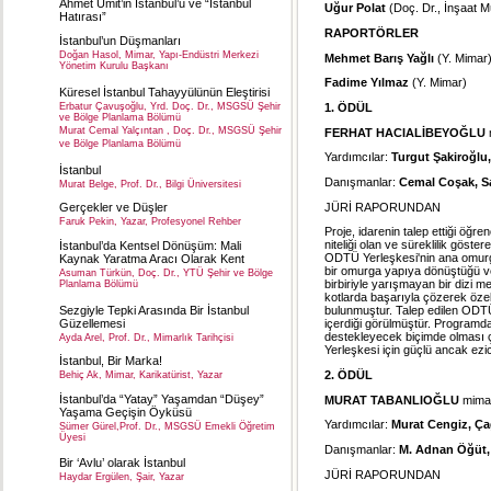
Ahmet Ümit’in İstanbul’u ve “İstanbul
Uğur Polat
(Doç. Dr., İnşaat M
Hatırası”
RAPORTÖRLER
İstanbul’un Düşmanları
Doğan Hasol, Mimar, Yapı-Endüstri Merkezi
Mehmet Barış Yağlı
(Y. Mimar)
Yönetim Kurulu Başkanı
Fadime Yılmaz
(Y. Mimar)
Küresel İstanbul Tahayyülünün Eleştirisi
Erbatur Çavuşoğlu, Yrd. Doç. Dr., MSGSÜ Şehir
1. ÖDÜL
ve Bölge Planlama Bölümü
Murat Cemal Yalçıntan , Doç. Dr., MSGSÜ Şehir
FERHAT HACIALİBEYOĞLU
ve Bölge Planlama Bölümü
Yardımcılar:
Turgut Şakiroğlu,
İstanbul
Danışmanlar:
Cemal Coşak, Sa
Murat Belge, Prof. Dr., Bilgi Üniversitesi
JÜRİ RAPORUNDAN
Gerçekler ve Düşler
Faruk Pekin, Yazar, Profesyonel Rehber
Proje, idarenin talep ettiği öğ
niteliği olan ve süreklilik gös
İstanbul’da Kentsel Dönüşüm: Mali
ODTÜ Yerleşkesi'nin ana omurgas
Kaynak Yaratma Aracı Olarak Kent
bir omurga yapıya dönüştüğü ve 
Asuman Türkün, Doç. Dr., YTÜ Şehir ve Bölge
birbiriyle yarışmayan bir dizi m
Planlama Bölümü
kotlarda başarıyla çözerek özell
Sezgiyle Tepki Arasında Bir İstanbul
bulunmuştur. Talep edilen ODTÜ
Güzellemesi
içerdiği görülmüştür. Programda
destekleyecek biçimde olması ç
Ayda Arel, Prof. Dr., Mimarlık Tarihçisi
Yerleşkesi için güçlü ancak ezic
İstanbul, Bir Marka!
2. ÖDÜL
Behiç Ak, Mimar, Karikatürist, Yazar
İstanbul’da “Yatay” Yaşamdan “Düşey”
MURAT TABANLIOĞLU
mima
Yaşama Geçişin Öyküsü
Yardımcılar:
Murat Cengiz, Ça
Sümer Gürel,Prof. Dr., MSGSÜ Emekli Öğretim
Üyesi
Danışmanlar:
M. Adnan Öğüt,
Bir ‘Avlu’ olarak İstanbul
JÜRİ RAPORUNDAN
Haydar Ergülen, Şair, Yazar