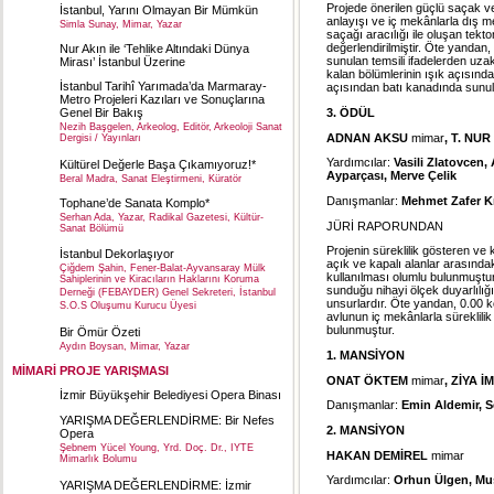
Projede önerilen güçlü saçak ve
İstanbul, Yarını Olmayan Bir Mümkün
anlayışı ve iç mekânlarla dış m
Simla Sunay, Mimar, Yazar
saçağı aracılığı ile oluşan tekt
değerlendirilmiştir. Öte yanda
Nur Akın ile ‘Tehlike Altındaki Dünya
sunulan temsili ifadelerden uza
Mirası’ İstanbul Üzerine
kalan bölümlerinin ışık açısınd
İstanbul Tarihî Yarımada’da Marmaray-
açısından batı kanadında sunul
Metro Projeleri Kazıları ve Sonuçlarına
3. ÖDÜL
Genel Bir Bakış
Nezih Başgelen, Arkeolog, Editör, Arkeoloji Sanat
ADNAN AKSU
mimar
, T. NU
Dergisi / Yayınları
Yardımcılar:
Vasili Zlatovcen,
Kültürel Değerle Başa Çıkamıyoruz!*
Ayparçası, Merve Çelik
Beral Madra, Sanat Eleştirmeni, Küratör
Danışmanlar:
Mehmet Zafer Kı
Tophane’de Sanata Komplo*
Serhan Ada, Yazar, Radikal Gazetesi, Kültür-
JÜRİ RAPORUNDAN
Sanat Bölümü
Projenin süreklilik gösteren ve 
İstanbul Dekorlaşıyor
açık ve kapalı alanlar arasında
Çiğdem Şahin, Fener-Balat-Ayvansaray Mülk
kullanılması olumlu bulunmuştu
Sahiplerinin ve Kiracıların Haklarını Koruma
sunduğu nihayi ölçek duyarlılığı
Derneği (FEBAYDER) Genel Sekreteri, İstanbul
unsurlardır. Öte yandan, 0.00 ko
S.O.S Oluşumu Kurucu Üyesi
avlunun iç mekânlarla süreklili
bulunmuştur.
Bir Ömür Özeti
Aydın Boysan, Mimar, Yazar
1. MANSİYON
MİMARİ PROJE YARIŞMASI
ONAT ÖKTEM
mimar
, ZİYA 
İzmir Büyükşehir Belediyesi Opera Binası
Danışmanlar:
Emin Aldemir, 
YARIŞMA DEĞERLENDİRME: Bir Nefes
2. MANSİYON
Opera
Şebnem Yücel Young, Yrd. Doç. Dr., IYTE
HAKAN DEMİREL
mimar
Mimarlık Bolumu
Yardımcılar:
Orhun
Ülgen, Mu
YARIŞMA DEĞERLENDİRME: İzmir