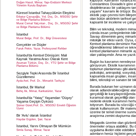
kapsıyor. Kavramın Yunanca kök
Doğan Hasol, Mimar, Yapı-Endüstri Merkezi
Constantinos Doxiadis’e göre eki
Yönetim Kurulu Başkanı
disiplinlerarası bir yaklaşımı 
yaşamı” kavramı ile örtüşür. Bu 
Küresel İstanbul Tahayyülünün Eleştirisi
ekistik yapı çevresi tüm bileşenl
Erbatur Çavuşoğlu, Yrd. Doç. Dr., MSGSÜ Şehir
olan bütün aktörlerin tarihsel geli
ve Bölge Planlama Bölümü
kapsamlı bir inceleme ve çalışm
Murat Cemal Yalçıntan , Doç. Dr., MSGSÜ Şehir
ve Bölge Planlama Bölümü
Bilim ve teknoloji, modern mimar
yılında insan yerleşimlerinin b
İstanbul
Savaşı döneminin genç mimarlık
Murat Belge, Prof. Dr., Bilgi Üniversitesi
mitolojik bir etkisi vardı. Oysa,
Kentsel planlama dersimize Ham
Gerçekler ve Düşler
öğrendiklerimiz bilimsel ve tekn
Faruk Pekin, Yazar, Profesyonel Rehber
kentsel planlamanın mimarlık ayağ
olan yaklaşımdır. Ama ne yazık
İstanbul’da Kentsel Dönüşüm: Mali
Kaynak Yaratma Aracı Olarak Kent
Bugün bu kavramın neredeyse hi
Asuman Türkün, Doç. Dr., YTÜ Şehir ve Bölge
görüyorum. Ekistik kavramının g
Planlama Bölümü
toplumun planlanması gibi alanla
psikolojisi, antropoloji, sosyoloj
Sezgiyle Tepki Arasında Bir İstanbul
kapsamda insan grupları, insanla
Güzellemesi
bilimi, teknoloji ve sanatın bir bil
Ayda Arel, Prof. Dr., Mimarlık Tarihçisi
Burada bulunan her uzmanın da a
İstanbul, Bir Marka!
olarak adlandırabileceğimiz alanl
Behiç Ak, Mimar, Karikatürist, Yazar
gerçekliği ile karşılaştırdığımd
kuramsal olarak geçerliliği olan
İstanbul’da “Yatay” Yaşamdan “Düşey”
nedenle ekistik kuramının her
Yaşama Geçişin Öyküsü
istiyorum. Burada bu sözcüğü m
Sümer Gürel,Prof. Dr., MSGSÜ Emekli Öğretim
olarak kullanıyorum. Bir matema
Üyesi
üzerine bir temel önerme sunm
Bir ‘Avlu’ olarak İstanbul
araştırma zemini oluşturma olas
Haydar Ergülen, Şair, Yazar
Megapolis üzerine olan gözleml
İstanbul, Yarını Olmayan Bir Mümkün
önermeler ortaya atabiliriz. Bu
uygulama ilkeleri elde edebilir
Simla Sunay, Mimar, Yazar
adımların henüz hiçbirini gerçekl