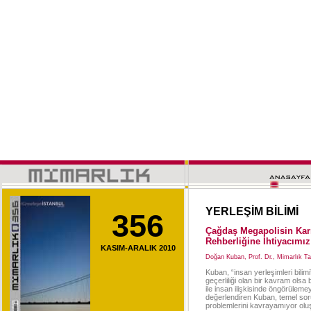
YERLEŞİM BİLİMİ
356
Çağdaş Megapolisin Kar
Rehberliğine İhtiyacım
KASIM-ARALIK 2010
Doğan Kuban, Prof. Dr., Mimarlık Tar
Kuban, “insan yerleşimleri bilim
geçerliliği olan bir kavram olsa
ile insan ilişkisinde öngörülemey
değerlendiren Kuban, temel so
problemlerini kavrayamıyor ol