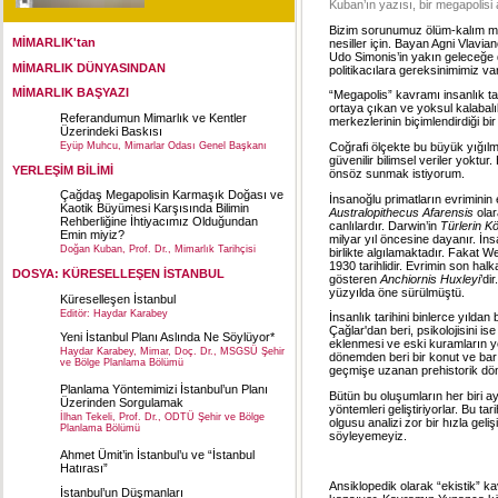
Kuban’ın yazısı, bir megapolisi
Bizim sorunumuz ölüm-kalım mesel
MİMARLIK'tan
nesiller için. Bayan Agni Vlavia
Udo Simonis’in yakın geleceğe d
MİMARLIK DÜNYASINDAN
politikacılara gereksinimimiz var
MİMARLIK BAŞYAZI
“Megapolis” kavramı insanlık ta
ortaya çıkan ve yoksul kalabalık
Referandumun Mimarlık ve Kentler
merkezlerinin biçimlendirdiği bi
Üzerindeki Baskısı
Coğrafi ölçekte bu büyük yığılma
Eyüp Muhcu, Mimarlar Odası Genel Başkanı
güvenilir bilimsel veriler yoktu
YERLEŞİM BİLİMİ
önsöz sunmak istiyorum.
Çağdaş Megapolisin Karmaşık Doğası ve
İnsanoğlu primatların evrimini
Kaotik Büyümesi Karşısında Bilimin
Australopithecus Afarensis
olar
Rehberliğine İhtiyacımız Olduğundan
canlılardır. Darwin’in
Türlerin K
Emin miyiz?
milyar yıl öncesine dayanır. İns
Doğan Kuban, Prof. Dr., Mimarlık Tarihçisi
birlikte algılamaktadır. Fakat W
1930 tarihlidir. Evrimin son halk
DOSYA: KÜRESELLEŞEN İSTANBUL
gösteren
Anchiornis Huxleyi
’di
yüzyılda öne sürülmüştü.
Küreselleşen İstanbul
Editör: Haydar Karabey
İnsanlık tarihini binlerce yıldan
Çağlar'dan beri, psikolojisini is
Yeni İstanbul Planı Aslında Ne Söylüyor*
eklenmesi ve eski kuramların ye
Haydar Karabey, Mimar, Doç. Dr., MSGSÜ Şehir
dönemden beri bir konut ve barı
ve Bölge Planlama Bölümü
geçmişe uzanan prehistorik dön
Planlama Yöntemimizi İstanbul’un Planı
Bütün bu oluşumların her biri ay
Üzerinden Sorgulamak
yöntemleri geliştiriyorlar. Bu tar
İlhan Tekeli, Prof. Dr., ODTÜ Şehir ve Bölge
olgusu analizi zor bir hızla ge
Planlama Bölümü
söyleyemeyiz.
Ahmet Ümit’in İstanbul’u ve “İstanbul
Hatırası”
Ansiklopedik olarak “ekistik” ka
İstanbul’un Düşmanları