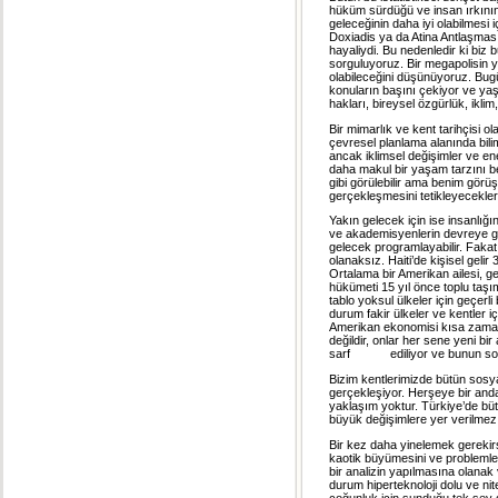
hüküm sürdüğü ve insan ırkının 
geleceğinin daha iyi olabilmesi 
Doxiadis ya da Atina Antlaşması
hayaliydi. Bu nedenledir ki biz 
sorguluyoruz. Bir megapolisin y
olabileceğini düşünüyoruz. Bug
konuların başını çekiyor ve yaşa
hakları, bireysel özgürlük, iklim
Bir mimarlık ve kent tarihçisi o
çevresel planlama alanında bil
ancak iklimsel değişimler ve e
daha makul bir yaşam tarzını b
gibi görülebilir ama benim görüş
gerçekleşmesini tetikleyecekler
Yakın gelecek için ise insanlığı
ve akademisyenlerin devreye gire
gelecek programlayabilir. Faka
olanaksız. Haiti’de kişisel geli
Ortalama bir Amerikan ailesi, g
hükümeti 15 yıl önce toplu taş
tablo yoksul ülkeler için geçerl
durum fakir ülkeler ve kentler i
Amerikan ekonomisi kısa zamanlı 
değildir, onlar her sene yeni b
sarf ediliyor ve bunun sonucu
Bizim kentlerimizde bütün sosy
gerçekleşiyor. Herşeye bir anda 
yaklaşım yoktur. Türkiye’de bü
büyük değişimlere yer verilmez
Bir kez daha yinelemek gereki
kaotik büyümesini ve problemler
bir analizin yapılmasına olanak 
durum hiperteknoloji dolu ve nite
çoğunluk için sunduğu tek şey g