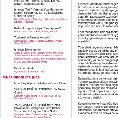
Nur Akın ile ‘Tehlike Altındaki Dünya
Mirası’ İstanbul Üzerine
Filozoflar arasında “bilimsel ger
filozofların bir kısmı doğrunun
İstanbul Tarihî Yarımada’da Marmaray-
“gerçek realistler” ya da “gerçe
Metro Projeleri Kazıları ve Sonuçlarına
deneyciler / görgücüler” (
constr
Genel Bir Bakış
yeterlilik” (
adequacy
) üzerinde 
Nezih Başgelen, Arkeolog, Editör, Arkeoloji Sanat
araştırması gerekliliği üzerine k
Dergisi / Yayınları
tanımlayanlar var ki, bu grup içi
doğrunun peşinde olmaktan uzak
Kültürel Değerle Başa Çıkamıyoruz!*
Beral Madra, Sanat Eleştirmeni, Küratör
Eğer megapolise dair bilgi topla
yönlendirebilecek kuramsal uygunl
Tophane’de Sanata Komplo*
ve anlayışın olduğu aşamaya g
Serhan Ada, Yazar, Radikal Gazetesi, Kültür-
sunabiliriz.
Sanat Bölümü
Tüm sözü geçen bu alanlar, bilims
İstanbul Dekorlaşıyor
istatistik olarak sunabilir, anca
Çiğdem Şahin, Fener-Balat-Ayvansaray Mülk
bilgilerin biraraya getirilerek k
Sahiplerinin ve Kiracıların Haklarını Koruma
gereksinimimiz var. Ama farz edeli
Derneği (FEBAYDER) Genel Sekreteri, İstanbul
nedenlerle, ya da herhangi baş
S.O.S Oluşumu Kurucu Üyesi
durumda herhangi bir kalkınma 
nedeniyle bir kentin mevcut nüfu
Bir Ömür Özeti
bilinemiyorsa, ki İstanbul’da ya
Aydın Boysan, Mimar, Yazar
mi? Bu durum karşısında kent içi
MİMARİ PROJE YARIŞMASI
Kentsel koruma ve kentsel tarih
Türkiye çapında değişik siyasi
İzmir Büyükşehir Belediyesi Opera Binası
katıldım. Bu süre zarfında hiçb
görmedim. Bugün ise planlama u
YARIŞMA DEĞERLENDİRME: Bir Nefes
olgudur. Çünkü “planlama” siyas
Opera
alandaki örgütlenmede bir eksik
Şebnem Yücel Young, Yrd. Doç. Dr., IYTE
sözkonusu değildir.
Mimarlık Bolumu
Kentsel çevre ve insanoğlu iliş
YARIŞMA DEĞERLENDİRME: İzmir
davranışları, ikincisi ise polit
Büyükşehir Belediyesi Opera Binası
istatistiksel genellemeler ort
Yarışması Kolokyumu'ndan Notlar
ekonomik krizin de ortaya açıkç
Derleyen: Ebru Türkdamar Diktaş, Mimarlar
Odası Yarışmalar Komitesi Üyesi