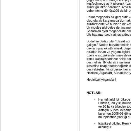
keşfedilmeye açık pitoresk (
pit
sunduğu inkâr edilemez. Ama b
cehenneme dönüştüğü de bir g
Fakat megapolis bir gerçektir v
olgu olarak karşımızda durmakt
sürdürmekte ve bunların bir ke
bir mucize gibi gelse de, insano
Sahara’da aynı megapoliste oldu
bile hayattan zevk almaya devam
Buda’nın dediği gibi: “Hayat ac
çalışın.” Neden bu yöntemi bir 
davranışsal ekistik olarak değer
sıradan insan ve yaşam ilişkisi 
üzerine müzakerelerimize devam
konu, kapitalistlerin ve politika
geçmeliyiz. İlk olarak insanlara
kesimine hitap edebileceğimiz öz
geçirebilelim. İkinci olarak her
Haitilileri, Afganları, Sudanlıl
Hepimize iyi şanslar!
NOTLAR:
Her yıl farklı bir ülke
Ekistics) bu yılki bulu
ve 20 farklı ülkeden to
Antalya Şubesi evsahipl
kurumun 2008-09 dönem
bu toplantıda yaptığı s
İstatiksel bilgiler, Rem
alınmıştır.