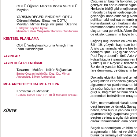
Çoğu insan bağımlı faktörler, ç
getiriyor. Bu sorun ekistik olgu
ODTÜ Öğrenci Merkezi Binası Ve ODTÜ
Herkesin bildiği gibi enerji sor
Meydanı
milyonlarca kişinin geleceği gib
geleceğini daha emin ve güvenili
YARIŞMA DEĞERLENDİRME: ODTÜ
politika makinesi icat etmemiz g
Öğrenci Merkezi Binası ve ODTÜ
kurtarabilmek için, herkesin d
Meydanı Mimari Proje Yarışması Üzerine
tarafından temsil edilmesi ve b
Derleyen: Zeynep Uysal
oluşturması gereklidir. Albert S
Mimarlar Odası Yarışmalar Komitesi Yürütücüsü
de ekistik uzmanının böyle bir 
KENTSEL PLANLAMA
Çağdaş düşüncenin en kötü başar
Bilim 19. yüzyılın başından beri 
ODTÜ Yerleşkesi Koruma Amaçlı İmar
Aristo zamanında felsefe bile bir
Planı Hazırlanıyor
dönüşmüştür. Bu çılgınlık herkes
Paul Feyerabend’ın ünlü
Akla 
YAYINLAR
kutsal kitapta insanoğlunun en te
YAYIN DEĞERLENDİRME
yıkılmış olur. Neyse ki felsefe
Biz de bir yandan hâlâ uzaya ara
Tasarım – Mekân – Kültür Bağlantıları
fare demiyoruz ve dünyanın her 
Emine Onaran İncirlioğlu, Doç. Dr., Mimar,
Antropolog, Bilkent Üniversitesi
Doxiadis ekistikin bilimsel tem
yerleşimlerin cehennem gibi yer
MEA ARCHITECTURA MEA CULPA
algılanmaz ve planlanmazsa, ki
bir çoğunluğu için cehennem gib
Kominizm ve Mimarlık
güçlük, bağımsız bir bilim dal
Gürhan Tümer, Prof. Dr., DEÜ Mimarlık Bölümü
arasındaki belirsizlikten ortaya
Bilim, matematiksel olarak kanı
geçirilmesine bir örnek). Sava
halidir, ama bunun yanında esteti
KÜNYE
apartman bloğu yapılması gereki
seçilen ve imara açılan bir alanın 
olarak tanımlanabilir, ama politik
Birçok akademisyen ve bilim ada
araştırmaların hizmet verdiği kap
büyük bir sermaye olmadan bilim