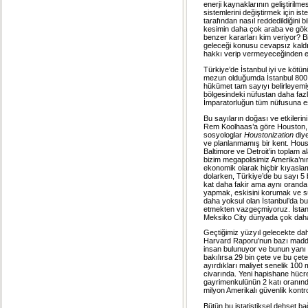
enerji kaynaklarının geliştirilm
sistemlerini değiştirmek için i
tarafından nasıl reddedildiğini
kesimin daha çok araba ve gökd
benzer kararları kim veriyor? Bi
geleceği konusu cevapsız kaldı
hakkı verip vermeyeceğinden e
Türkiye’de İstanbul iyi ve kötü
mezun olduğumda İstanbul 800 b
hükümet tam sayıyı belirleyemi
bölgesindeki nüfustan daha fazl
İmparatorluğun tüm nüfusuna eş
Bu sayıların doğası ve etkilerini
Rem Koolhaas’a göre Houston, “d
sosyologlar
Houstonization
diye
ve planlanmamış bir kent. Housto
Baltimore ve Detroit’in toplam a
bizim megapolisimiz Amerika’nın 
ekonomik olarak hiçbir kıyaslam
dolarken, Türkiye’de bu sayı 5 
kat daha fakir ama aynı orand
yapmak, eskisini korumak ve s
daha yoksul olan İstanbul’da 
etmekten vazgeçmiyoruz. İstanb
Meksiko City dünyada çok daha
Geçtiğimiz yüzyıl gelecekte dah
Harvard Raporu’nun bazı maddele
insan bulunuyor ve bunun yanı 
bakılırsa 29 bin çete ve bu çete
ayırdıkları maliyet senelik 100 
civarında. Yeni hapishane hücre
gayrimenkulünün 2 katı oranın
milyon Amerikalı güvenlik kontro
Bütün bu istatistiksel dehşet ba