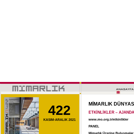
MİMARLIK DÜNYA
422
ETKİNLİKLER – AJAND
www.mo.org.tr/etkinlikler
KASIM-ARALIK 2021
PANEL
Mimarlık Üzerine Buluşmalar