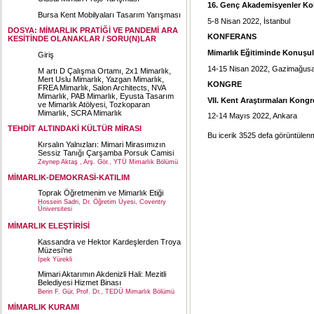
16. Genç Akademisyenler Ko
Bursa Kent Mobilyaları Tasarım Yarışması
5-8 Nisan 2022, İstanbul
DOSYA: MİMARLIK PRATİĞİ VE PANDEMİ ARA
KONFERANS
KESİTİNDE OLANAKLAR / SORU(N)LAR
Mimarlık Eğitiminde Konuşu
Giriş
14-15 Nisan 2022, Gazimağus
M artı D Çalışma Ortamı, 2x1 Mimarlık,
Mert Uslu Mimarlık, Yazgan Mimarlık,
KONGRE
FREA Mimarlık, Salon Architects, NVA
Mimarlık, PAB Mimarlık, Eyusta Tasarım
VII. Kent Araştırmaları Kongr
ve Mimarlık Atölyesi, Tozkoparan
Mimarlık, SCRA Mimarlık
12-14 Mayıs 2022, Ankara
TEHDİT ALTINDAKİ KÜLTÜR MİRASI
Bu icerik 3525 defa görüntülenmi
Kırsalın Yalnızları: Mimari Mirasımızın
Sessiz Tanığı Çarşamba Porsuk Camisi
Zeynep Aktaş , Arş. Gör., YTÜ Mimarlık Bölümü
MİMARLIK-DEMOKRASİ-KATILIM
Toprak Öğretmenim ve Mimarlık Etiği
Hossein Sadri, Dr. Öğretim Üyesi, Coventry
Üniversitesi
MİMARLIK ELEŞTİRİSİ
Kassandra ve Hektor Kardeşlerden Troya
Müzesi’ne
İpek Yürekli
Mimari Aktarımın Akdenizli Hali: Mezitli
Belediyesi Hizmet Binası
Berin F. Gür, Prof. Dr., TEDÜ Mimarlık Bölümü
MİMARLIK KURAMI