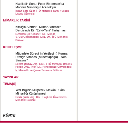
Klasikalin Sonu: Peter Eisenman'da
Modern Mimarlığın Arkeolojisi
İhsan Sefa Özer, İTÜ Mimarlık Tarihi Yüksek
Lisans Öğrencisi
MİMARLIK TARİHİ
Kimliğin Sınırları: Mimar / Arkitekt
Dergisinde Bir "Eski-Yeni" Tartışması
Neslihan Şık Glosset, Dr., Mimar
V. Gül Cephanecigil, Doç. Dr., İTÜ Mimarlık
Bölümü
KENTLEŞME
Mübadele Sürecinin Yer(leşim) Kurma
Pratiği: Sinasos (Mustafapaşa) - Nea
Sinasos*
Serhat Ulubay, Arş. Gör., YTÜ Mimarlık Bölümü
Feride Önal, Prof. Dr., Fenerbahçe Üniversitesi
İç Mimarlık ve Çevre Tasarımı Bölümü
YAYINLAR
TEMA[S]
Yerli Bilginin Müşterek Mekânı: Sámi
Mimarlığı Kütüphanesi
Simla Şanlı, Arş. Gör., Başkent Üniversitesi
Mimarlık Bölümü
KÜNYE