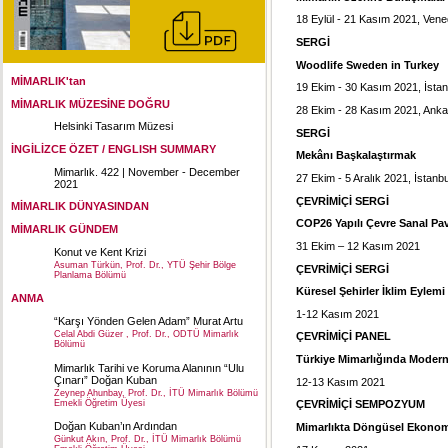
18 Eylül - 21 Kasım 2021, Vene
SERGİ
Woodlife Sweden in Turkey
MİMARLIK'tan
19 Ekim - 30 Kasım 2021, İstan
MİMARLIK MÜZESİNE DOĞRU
28 Ekim - 28 Kasım 2021, Anka
Helsinki Tasarım Müzesi
SERGİ
İNGİLİZCE ÖZET / ENGLISH SUMMARY
Mekânı Başkalaştırmak
Mimarlık. 422 | November - December
27 Ekim - 5 Aralık 2021, İstanbu
2021
ÇEVRİMİÇİ SERGİ
MİMARLIK DÜNYASINDAN
COP26 Yapılı Çevre Sanal P
MİMARLIK GÜNDEM
31 Ekim – 12 Kasım 2021
Konut ve Kent Krizi
Asuman Türkün, Prof. Dr., YTÜ Şehir Bölge
ÇEVRİMİÇİ SERGİ
Planlama Bölümü
Küresel Şehirler İklim Eylemi
ANMA
1-12 Kasım 2021
“Karşı Yönden Gelen Adam” Murat Artu
Celal Abdi Güzer , Prof. Dr., ODTÜ Mimarlık
ÇEVRİMİÇİ PANEL
Bölümü
Türkiye Mimarlığında Moderni
Mimarlık Tarihi ve Koruma Alanının “Ulu
Çınarı” Doğan Kuban
12-13 Kasım 2021
Zeynep Ahunbay, Prof. Dr., İTÜ Mimarlık Bölümü
Emekli Öğretim Üyesi
ÇEVRİMİÇİ SEMPOZYUM
Doğan Kuban’ın Ardından
Mimarlıkta Döngüsel Ekono
Günkut Akın, Prof. Dr., İTÜ Mimarlık Bölümü