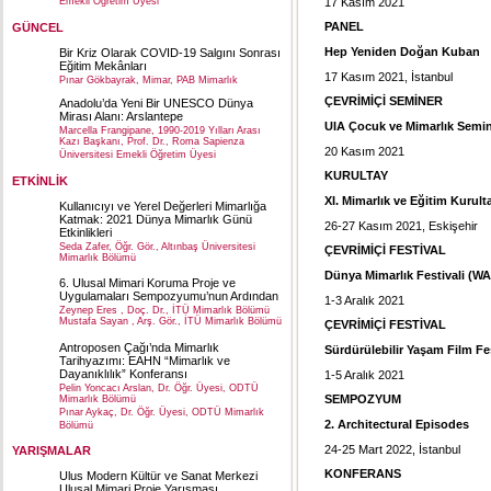
17 Kasım 2021
Emekli Öğretim Üyesi
PANEL
GÜNCEL
Hep Yeniden Doğan Kuban
Bir Kriz Olarak COVID-19 Salgını Sonrası
Eğitim Mekânları
17 Kasım 2021, İstanbul
Pınar Gökbayrak, Mimar, PAB Mimarlık
ÇEVRİMİÇİ SEMİNER
Anadolu’da Yeni Bir UNESCO Dünya
Mirası Alanı: Arslantepe
UIA Çocuk ve Mimarlık Semin
Marcella Frangipane, 1990-2019 Yılları Arası
Kazı Başkanı, Prof. Dr., Roma Sapienza
20 Kasım 2021
Üniversitesi Emekli Öğretim Üyesi
KURULTAY
ETKİNLİK
XI. Mimarlık ve Eğitim Kurult
Kullanıcıyı ve Yerel Değerleri Mimarlığa
Katmak: 2021 Dünya Mimarlık Günü
26-27 Kasım 2021, Eskişehir
Etkinlikleri
Seda Zafer, Öğr. Gör., Altınbaş Üniversitesi
ÇEVRİMİÇİ FESTİVAL
Mimarlık Bölümü
Dünya Mimarlık Festivali (WA
6. Ulusal Mimari Koruma Proje ve
Uygulamaları Sempozyumu’nun Ardından
1-3 Aralık 2021
Zeynep Eres , Doç. Dr., İTÜ Mimarlık Bölümü
Mustafa Sayan , Arş. Gör., İTÜ Mimarlık Bölümü
ÇEVRİMİÇİ FESTİVAL
Antroposen Çağı’nda Mimarlık
Sürdürülebilir Yaşam Film Fes
Tarihyazımı: EAHN “Mimarlık ve
Dayanıklılık” Konferansı
1-5 Aralık 2021
Pelin Yoncacı Arslan, Dr. Öğr. Üyesi, ODTÜ
SEMPOZYUM
Mimarlık Bölümü
Pınar Aykaç, Dr. Öğr. Üyesi, ODTÜ Mimarlık
2. Architectural Episodes
Bölümü
24-25 Mart 2022, İstanbul
YARIŞMALAR
KONFERANS
Ulus Modern Kültür ve Sanat Merkezi
Ulusal Mimari Proje Yarışması