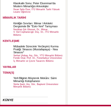
Klasikalin Sonu: Peter Eisenman'da
Modern Mimarlığın Arkeolojisi
İhsan Sefa Özer, İTÜ Mimarlık Tarihi Yüksek
Lisans Öğrencisi
MİMARLIK TARİHİ
Kimliğin Sınırları: Mimar / Arkitekt
Dergisinde Bir "Eski-Yeni" Tartışması
Neslihan Şık Glosset, Dr., Mimar
V. Gül Cephanecigil, Doç. Dr., İTÜ Mimarlık
Bölümü
KENTLEŞME
Mübadele Sürecinin Yer(leşim) Kurma
Pratiği: Sinasos (Mustafapaşa) - Nea
Sinasos*
Serhat Ulubay, Arş. Gör., YTÜ Mimarlık Bölümü
Feride Önal, Prof. Dr., Fenerbahçe Üniversitesi
İç Mimarlık ve Çevre Tasarımı Bölümü
YAYINLAR
TEMA[S]
Yerli Bilginin Müşterek Mekânı: Sámi
Mimarlığı Kütüphanesi
Simla Şanlı, Arş. Gör., Başkent Üniversitesi
Mimarlık Bölümü
KÜNYE