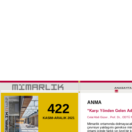
ANMA
422
“Karşı Yönden Gelen Ad
Celal Abdi Güzer , Prof. Dr., ODTÜ
KASIM-ARALIK 2021
Mimarlık ortamında dolmayacak b
çevreye yaklaşımı gerekse mima
ortamı içinde farklı ve özel bi