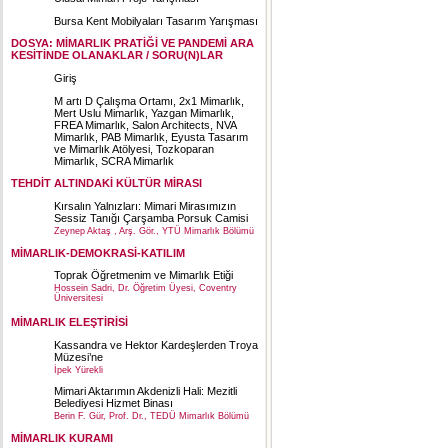
Bursa Kent Mobilyaları Tasarım Yarışması
DOSYA: MİMARLIK PRATİĞİ VE PANDEMİ ARA
KESİTİNDE OLANAKLAR / SORU(N)LAR
Giriş
M artı D Çalışma Ortamı, 2x1 Mimarlık,
Mert Uslu Mimarlık, Yazgan Mimarlık,
FREA Mimarlık, Salon Architects, NVA
Mimarlık, PAB Mimarlık, Eyusta Tasarım
ve Mimarlık Atölyesi, Tozkoparan
Mimarlık, SCRA Mimarlık
TEHDİT ALTINDAKİ KÜLTÜR MİRASI
Kırsalın Yalnızları: Mimari Mirasımızın
Sessiz Tanığı Çarşamba Porsuk Camisi
Zeynep Aktaş , Arş. Gör., YTÜ Mimarlık Bölümü
MİMARLIK-DEMOKRASİ-KATILIM
Toprak Öğretmenim ve Mimarlık Etiği
Hossein Sadri, Dr. Öğretim Üyesi, Coventry
Üniversitesi
MİMARLIK ELEŞTİRİSİ
Kassandra ve Hektor Kardeşlerden Troya
Müzesi’ne
İpek Yürekli
Mimari Aktarımın Akdenizli Hali: Mezitli
Belediyesi Hizmet Binası
Berin F. Gür, Prof. Dr., TEDÜ Mimarlık Bölümü
MİMARLIK KURAMI