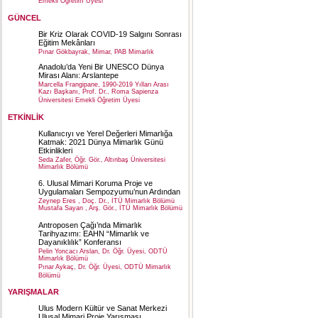
Emekli Öğretim Üyesi
GÜNCEL
Bir Kriz Olarak COVID-19 Salgını Sonrası
Eğitim Mekânları
Pınar Gökbayrak, Mimar, PAB Mimarlık
Anadolu’da Yeni Bir UNESCO Dünya
Mirası Alanı: Arslantepe
Marcella Frangipane, 1990-2019 Yılları Arası
Kazı Başkanı, Prof. Dr., Roma Sapienza
Üniversitesi Emekli Öğretim Üyesi
ETKİNLİK
Kullanıcıyı ve Yerel Değerleri Mimarlığa
Katmak: 2021 Dünya Mimarlık Günü
Etkinlikleri
Seda Zafer, Öğr. Gör., Altınbaş Üniversitesi
Mimarlık Bölümü
6. Ulusal Mimari Koruma Proje ve
Uygulamaları Sempozyumu’nun Ardından
Zeynep Eres , Doç. Dr., İTÜ Mimarlık Bölümü
Mustafa Sayan , Arş. Gör., İTÜ Mimarlık Bölümü
Antroposen Çağı’nda Mimarlık
Tarihyazımı: EAHN “Mimarlık ve
Dayanıklılık” Konferansı
Pelin Yoncacı Arslan, Dr. Öğr. Üyesi, ODTÜ
Mimarlık Bölümü
Pınar Aykaç, Dr. Öğr. Üyesi, ODTÜ Mimarlık
Bölümü
YARIŞMALAR
Ulus Modern Kültür ve Sanat Merkezi
Ulusal Mimari Proje Yarışması