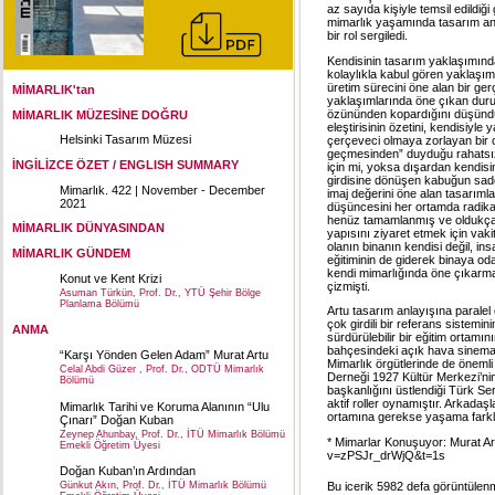
az sayıda kişiyle temsil edildi
mimarlık yaşamında tasarım anla
bir rol sergiledi.
Kendisinin tasarım yaklaşımında
kolaylıkla kabul gören yaklaşı
üretim sürecini öne alan bir ger
MİMARLIK'tan
yaklaşımlarında öne çıkan duru
özününden kopardığını düşündüğ
MİMARLIK MÜZESİNE DOĞRU
eleştirisinin özetini, kendisiy
Helsinki Tasarım Müzesi
çerçeveci olmaya zorlayan bir 
geçmesinden” duyduğu rahatsızl
İNGİLİZCE ÖZET / ENGLISH SUMMARY
için mi, yoksa dışardan kendisi
girdisine dönüşen kabuğun sad
Mimarlık. 422 | November - December
imaj değerini öne alan tasarım
2021
düşüncesini her ortamda radikal
henüz tamamlanmış ve oldukça 
MİMARLIK DÜNYASINDAN
yapısını ziyaret etmek için vak
olanın binanın kendisi değil, i
MİMARLIK GÜNDEM
eğitiminin de giderek binaya od
kendi mimarlığında öne çıkarma
Konut ve Kent Krizi
çizmişti.
Asuman Türkün, Prof. Dr., YTÜ Şehir Bölge
Planlama Bölümü
Artu tasarım anlayışına paralel
çok girdili bir referans sistemi
ANMA
sürdürülebilir bir eğitim ortam
bahçesindeki açık hava sinema
“Karşı Yönden Gelen Adam” Murat Artu
Mimarlık örgütlerinde de önemli g
Celal Abdi Güzer , Prof. Dr., ODTÜ Mimarlık
Derneği 1927 Kültür Merkezi’ni
Bölümü
başkanlığını üstlendiği Türk Se
aktif roller oynamıştır. Arkadaşl
Mimarlık Tarihi ve Koruma Alanının “Ulu
ortamına gerekse yaşama farklı
Çınarı” Doğan Kuban
Zeynep Ahunbay, Prof. Dr., İTÜ Mimarlık Bölümü
* Mimarlar Konuşuyor: Murat Art
Emekli Öğretim Üyesi
v=zPSJr_drWjQ&t=1s
Doğan Kuban’ın Ardından
Bu icerik 5982 defa görüntülenmi
Günkut Akın, Prof. Dr., İTÜ Mimarlık Bölümü