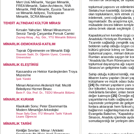
Tersten bir okumayla, bir toplu
Mert Uslu Mimarlık, Yazgan Mimarlık,
FREA Mimarlık, Salon Architects, NVA
toplumsal yapısını ve edimleri
Mimarlık, PAB Mimarlık, Eyusta Tasarım
Stelaku’nun kastettiği, özünde g
ve Mimarlık Atölyesi, Tozkoparan
olan toplulukların, terk etmek z
Mimarlık, SCRA Mimarlık
irdelemek, yeni coğrafyalarda,
taşımaktadır. Bu araştırma için
TEHDİT ALTINDAKİ KÜLTÜR MİRASI
mübadele öncesi bilinen ismiyle
adına örnek olarak seçilmiştir. (
Kırsalın Yalnızları: Mimari Mirasımızın
Sessiz Tanığı Çarşamba Porsuk Camisi
Kapadokya’nın kendine özgü co
Zeynep Aktaş , Arş. Gör., YTÜ Mimarlık Bölümü
Anadolulu Hıristiyan Rumlarla, 
Ticaretin sağladığı zenginlik sa
MİMARLIK-DEMOKRASİ-KATILIM
beldenin sahip olduğu özgün coğr
kültürü görünür kılmış ve Sinas
Toprak Öğretmenim ve Mimarlık Etiği
toplumsal yapısı, mimari dokusu
Hossein Sadri, Dr. Öğretim Üyesi, Coventry
Rumları arasında saygın bir kon
Üniversitesi
“Anadolu’da Rum Rönesansı’nın m
toplumsal dayanışma ağı sayesi
MİMARLIK ELEŞTİRİSİ
Sinasos’un gelişimine katkı sağl
Kassandra ve Hektor Kardeşlerden Troya
Sahip olduğu kültürel kimliği, mi
Müzesi’ne
itibaren kamu yapıları (ticari ya
İpek Yürekli
kütüphane ve müzik odası buluna
[24]
Bu mimari yapıtların yanı s
Mimari Aktarımın Akdenizli Hali: Mezitli
(kır kiliseleri, kaya oyma manas
Belediyesi Hizmet Binası
mekânlarla beraber, onları besl
Berin F. Gür, Prof. Dr., TEDÜ Mimarlık Bölümü
değer katmıştır.
[25]
Örneğin eği
MİMARLIK KURAMI
yaşantılarına katkı sağlayacak b
sayesinde yerleşimin de gelişimi
Klasikalin Sonu: Peter Eisenman'da
fonlara aktararak hem fiziksel 
Modern Mimarlığın Arkeolojisi
bağlarının sağlamlaşmasına des
Evangelia Balta’nın, “Kapadokya’
İhsan Sefa Özer, İTÜ Mimarlık Tarihi Yüksek
Lisans Öğrencisi
Sinasos, Anadolu içlerinde aydı
somutlaştırdığı bir yerleşim olma
MİMARLIK TARİHİ
Kimliğin Sınırları: Mimar / Arkitekt
Dergisinde Bir "Eski-Yeni" Tartışması