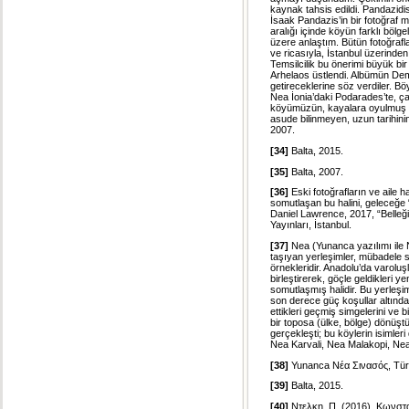
kaynak tahsis edildi. Pandazidis 
İsaak Pandazis’in bir fotoğraf m
aralığı içinde köyün farklı bölg
üzere anlaştım. Bütün fotoğrafl
ve ricasıyla, İstanbul üzerinde
Temsilcilik bu önerimi büyük bi
Arhelaos üstlendi. Albümün Demot
getireceklerine söz verdiler. B
Nea İonia’daki Podarades’te, çal
köyümüzün, kayalara oyulmuş ev
asude bilinmeyen, uzun tarihinin
2007.
[34]
Balta, 2015.
[35]
Balta, 2007.
[36]
Eski fotoğrafların ve aile h
somutlaşan bu halini, geleceğe 
Daniel Lawrence, 2017, “Belleği
Yayınları, İstanbul.
[37]
Nea (Yunanca yazılımı ile 
taşıyan yerleşimler, mübadele
örnekleridir. Anadolu’da varoluşla
birleştirerek, göçle geldikleri 
somutlaşmış halidir. Bu yerleşim
son derece güç koşullar altında, 
ettikleri geçmiş simgelerini ve 
bir toposa (ülke, bölge) dönüşt
gerçekleşti; bu köylerin isimleri
Nea Karvali, Nea Malakopi, Nea
[38]
Yunanca Νέα Σινασός, Türk
[39]
Balta, 2015.
[40]
Ντελκη, Π. (2016), Κωνστ