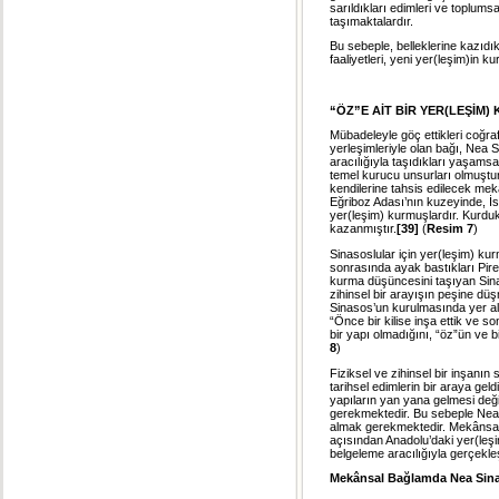
sarıldıkları edimleri ve toplums
taşımaktalardır.
Bu sebeple, belleklerine kazıdı
faaliyetleri, yeni yer(leşim)in k
“ÖZ”E AİT BİR YER(LEŞİM)
Mübadeleyle göç ettikleri coğra
yerleşimleriyle olan bağı, Nea 
aracılığıyla taşıdıkları yaşams
temel kurucu unsurları olmuştur.
kendilerine tahsis edilecek mekâ
Eğriboz Adası’nın kuzeyinde, İsti
yer(leşim) kurmuşlardır. Kurduk
kazanmıştır.
[39]
(
Resim 7
)
Sinasoslular için yer(leşim) ku
sonrasında ayak bastıkları Pir
kurma düşüncesini taşıyan Sinas
zihinsel bir arayışın peşine d
Sinasos’un kurulmasında yer ala
“Önce bir kilise inşa ettik ve so
bir yapı olmadığını, “öz”ün ve bi
8
)
Fiziksel ve zihinsel bir inşanın
tarihsel edimlerin bir araya ge
yapıların yan yana gelmesi değil
gerekmektedir. Bu sebeple Nea
almak gerekmektedir. Mekânsal b
açısından Anadolu’daki yer(leşim
belgeleme aracılığıyla gerçekleş
Mekânsal Bağlamda Nea Sina