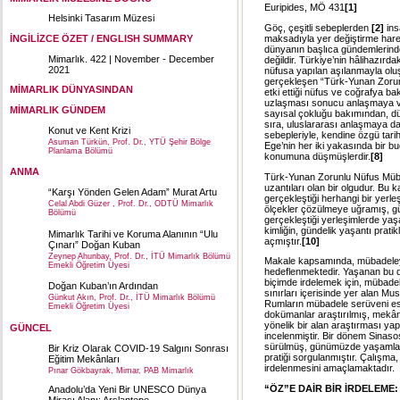
Euripides, MÖ 431
[1]
Helsinki Tasarım Müzesi
Göç, çeşitli sebeplerden
[2]
ins
maksadıyla yer değiştirme hare
İNGİLİZCE ÖZET / ENGLISH SUMMARY
dünyanın başlıca gündemlerinde
Mimarlık. 422 | November - December
değildir. Türkiye’nin hâlihazırda
2021
nüfusa yapılan aşılanmayla olu
gerçekleşen “Türk-Yunan Zorunlu
MİMARLIK DÜNYASINDAN
etki ettiği nüfus ve coğrafya ba
uzlaşması sonucu anlaşmaya v
MİMARLIK GÜNDEM
sayısal çokluğu bakımından, dü
sıra, uluslararası anlaşmaya da
Konut ve Kent Krizi
sebepleriyle, kendine özgü tarih
Asuman Türkün, Prof. Dr., YTÜ Şehir Bölge
Ege’nin her iki yakasında bir 
Planlama Bölümü
konumuna düşmüşlerdir.
[8]
ANMA
Türk-Yunan Zorunlu Nüfus Mübade
uzantıları olan bir olgudur. Bu
“Karşı Yönden Gelen Adam” Murat Artu
gerçekleştiği herhangi bir yer
Celal Abdi Güzer , Prof. Dr., ODTÜ Mimarlık
ölçekler çözülmeye uğramış, gü
Bölümü
gerçekleştiği yerleşimlerde ya
kimliğin, gündelik yaşantı prat
Mimarlık Tarihi ve Koruma Alanının “Ulu
açmıştır.
[10]
Çınarı” Doğan Kuban
Zeynep Ahunbay, Prof. Dr., İTÜ Mimarlık Bölümü
Makale kapsamında, mübadeleyl
Emekli Öğretim Üyesi
hedeflenmektedir. Yaşanan bu 
biçimde irdelemek için, mübade
Doğan Kuban’ın Ardından
sınırları içerisinde yer alan 
Günkut Akın, Prof. Dr., İTÜ Mimarlık Bölümü
Rumların mübadele serüveni esa
Emekli Öğretim Üyesi
dokümanlar araştırılmış, mekân
yönelik bir alan araştırması ya
GÜNCEL
incelenmiştir. Bir dönem Sinaso
sürülmüş, günümüzde yaşamları
Bir Kriz Olarak COVID-19 Salgını Sonrası
pratiği sorgulanmıştır. Çalışm
Eğitim Mekânları
irdelenmesini amaçlamaktadır.
Pınar Gökbayrak, Mimar, PAB Mimarlık
“ÖZ”E DAİR BİR İRDELEME
Anadolu’da Yeni Bir UNESCO Dünya