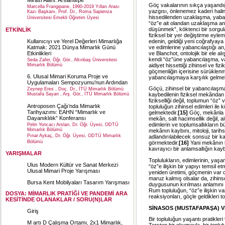
Mirası Alanı: Arslantepe
Göç vakalarının sıkça yaşandığ
Marcella Frangipane, 1990-2019 Yılları Arası
yazgısı, önlenemez kaderi halin
Kazı Başkanı, Prof. Dr., Roma Sapienza
hissedilenden uzaklaşma, yaban
Üniversitesi Emekli Öğretim Üyesi
“öz”e ait olandan uzaklaşma anl
düşünmek”, köktenci bir sorgul
ETKİNLİK
fiziksel bir yer değiştirme eyl
Kullanıcıyı ve Yerel Değerleri Mimarlığa
edenin, geldiği yeni coğrafyaya
Katmak: 2021 Dünya Mimarlık Günü
ve edimlerine yabancılaştığı an,
Etkinlikleri
ve Blanchot, ontolojik bir ele alış
kendi “öz”üne yabancılaşma, varo
Seda Zafer, Öğr. Gör., Altınbaş Üniversitesi
Mimarlık Bölümü
aidiyet hissettiği zihinsel ve f
göçmenliğin içerisine sürüklenme
6. Ulusal Mimari Koruma Proje ve
yabancılaşmaya karşılık gelmek
Uygulamaları Sempozyumu’nun Ardından
Göçü, zihinsel bir yabancılaşm
Zeynep Eres , Doç. Dr., İTÜ Mimarlık Bölümü
Mustafa Sayan , Arş. Gör., İTÜ Mimarlık Bölümü
kaybedilenin fiziksel mekândan
fizikselliği değil, toplumun “öz”
Antroposen Çağı’nda Mimarlık
topluluğun zihinsel edimleri ile 
Tarihyazımı: EAHN “Mimarlık ve
gelmektedir.
[15]
Göç, mekânla ku
Dayanıklılık” Konferansı
mekân, salt hacimsellik değil, a
edimlerin ve toplumsallıkların b
Pelin Yoncacı Arslan, Dr. Öğr. Üyesi, ODTÜ
Mimarlık Bölümü
mekânın kaybını, mitoloji, tarihs
Pınar Aykaç, Dr. Öğr. Üyesi, ODTÜ Mimarlık
adlandırılabilecek sonsuz bir k
Bölümü
görmektedir.
[16]
Yani mekânın k
kavrayıcı bir anlamsallığın kay
YARIŞMALAR
Toplulukların, edimlerinin, yaşa
Ulus Modern Kültür ve Sanat Merkezi
“öz”e ilişkin bir yapıyı temsil
Ulusal Mimari Proje Yarışması
yeniden üretimi, göçmenin var o
maruz kalmış olsalar da, zihinse
Bursa Kent Mobilyaları Tasarım Yarışması
duygusunun kırılması anlamını 
Rum topluluğun, “öz”e ilişkin v
DOSYA: MİMARLIK PRATİĞİ VE PANDEMİ ARA
reaksiyonları, göçle geldikleri to
KESİTİNDE OLANAKLAR / SORU(N)LAR
SİNASOS (MUSTAFAPAŞA) 
Giriş
Bir topluluğun yaşantı pratikler
M artı D Çalışma Ortamı, 2x1 Mimarlık,