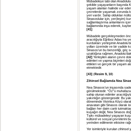
Mübadeleye tabi olan Anadolul
şekilde yaşayanların başında K
yaşam alanları halinde var eden
çevrelerde yaşamak zorunda kalm
yeri vardır. Sahip oldukları kül
Sinasoslular için, yer(leşim) k
sağlamlaştırma anlamlarını içerme
bağlamında inşa ederek, kaybe
[41]
Mübadele gerçekleşmeden önce 
aracılığıyla Eğriboz Adası’na y
kurdukları yerleşimin Anadolu’d
yolları üzerinde ve bir vadide 
Sinasos’un bu benzerliği, göç s
uzaklığına rağmen, Anadolu’daki
[42]
Yerleşilen alanın çevre do
edimleri ve yapma biçimleri doğr
ettikleri ve gerçek bir yaşam al
etmektedir.
[43]
(
Resim 9, 10
)
Zihinsel Bağlamda Nea Sinas
Nea Sinasos’un inşasında sadece
görülmektedir. “Öz”ü muhafaza
sahip olunan edimler aracılığıy
yakınlığın göstergesidir. Bu yak
döneminde Vistritsa Köyü olarak
anavatan gibi Sinasos olarak isim
bağları her daim canlı tutmakta
kuşağın değil, Nea Sinasos doğum
Tıpkı mübadeleyi yaşayan kuşak 
kültürel ve sosyal çevrelerini 
yerinden edilmenin etkisine rağm
Yer isimleriyle kurulan zihinsel 