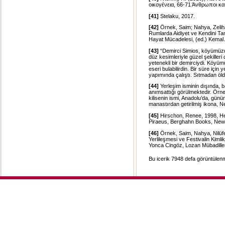
οικογένεια, 66-71 Άνθρωποι και
[41]
Stelaku, 2017.
[42]
Örnek, Saim; Nahya, Zeliha
Rumlarda Aidiyet ve Kendini 
Hayat Mücadelesi, (ed.) Kemal 
[43]
“Demirci Simios, köyümüzde
düz kesimleriyle güzel şekiller
yetenekli bir demirciydi. Köyüm
eseri bulabilirdin. Bir süre içi
yapımında çalıştı. Sıtmadan öld
[44]
Yerleşim isminin dışında, ba
anımsattığı görülmektedir. Ör
kilisenin ismi, Anadolu’da, gü
manastırdan getirilmiş ikona, 
[45]
Hirschon, Renee, 1998, Hei
Piraeus, Berghahn Books, New
[46]
Örnek, Saim, Nahya, Nilüfer
Yerlileşmesi ve Festivalin Kiml
Yonca Cingöz, Lozan Mübadilleri
Bu icerik 7948 defa görüntülenmi