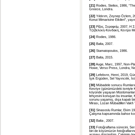
[21]
Rodies, Stelios, 1986, “Th
Greece, Londra.
[22]
Yıldırım, Zeynep Özlem, 20
Konut Mimarisine Etkileri”, yay
[23]
Ρίζος, Σεραφείμ, 2007, Η Σ
Τζεβελεκη-Κονδακη, Κεντρο Μ
[24]
Rodies, 1986.
[25]
Balta, 2007.
[26]
Stamatopoulos, 1986.
[27]
Balta, 2015.
[28]
Auge, Marc, 1997, Non-Plac
Howe, Verso Press, Londra, N
[29]
Lefebvre, Henri, 2019, Günde
Işık Ergüden, Sel Yayıncılık, İs
[30]
Mübadele sonucu Rumların 
Kesriye (günümüzdeki ismiyle K
köyünde yaşayan Müslümanlar, S
lehçesini konuşan bu insanlar, K
sorunu yaşamış, dışa kapalı b
Mirası, Lozan Mübadilleri Vakfı Y
[31]
Sinasoslu Rumlar, Ekim 19
Çalışma kapsamında bahse kon
[32]
Balta , 2007.
[33]
Fotoğraflama sürecini, Ser
biri de köyümüzün fotoğrafları
açmayı düşündüm. Çekimin önemin