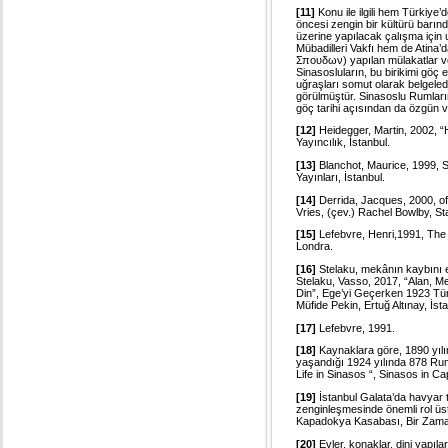
[11]
Konu ile ilgili hem Türkiy
öncesi zengin bir kültürü barı
üzerine yapılacak çalışma için 
Mübadilleri Vakfı hem de Atina
Σπουδων) yapılan mülakatlar ve 
Sinasosluların, bu birikimi göç 
uğraşları somut olarak belgeledi
görülmüştür. Sinasoslu Rumları
göç tarihi açısından da özgün ve
[12]
Heidegger, Martin, 2002, 
Yayıncılık, İstanbul.
[13]
Blanchot, Maurice, 1999, S
Yayınları, İstanbul.
[14]
Derrida, Jacques, 2000, of 
Vries, (çev.) Rachel Bowlby, St
[15]
Lefebvre, Henri,1991, The 
Londra.
[16]
Stelaku, mekânın kaybını e
Stelaku, Vasso, 2017, “Alan, M
Din”, Ege’yi Geçerken 1923 Tür
Müfide Pekin, Ertuğ Altınay, İsta
[17]
Lefebvre, 1991.
[18]
Kaynaklara göre, 1890 yıl
yaşandığı 1924 yılında 878 Ru
Life in Sinasos “, Sinasos in C
[19]
İstanbul Galata’da havyar t
zenginleşmesinde önemli rol üs
Kapadokya Kasabası, Bir Zamanl
[20]
Evler, konaklar, dini yapılar