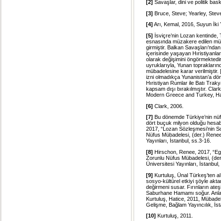
[2]
Savaşlar, dini ve politik bask
[3]
Bruce, Steve; Yearley, Steve
[4]
Arı, Kemal, 2016, Suyun İki Y
[5]
İsviçre’nin Lozan kentinde, 
esnasında müzakere edilen müb
girmiştir. Balkan Savaşları’nda
içerisinde yaşayan Hıristiyanlar
olarak değişimini öngörmektedi
uyruklarıyla, Yunan toprakların
mübadelesine karar verilmiştir.
izni olmadıkça Yunanistan’a dö
Hıristiyan Rumlar ile Batı Tr
kapsam dışı bırakılmıştır. Cla
Modern Greece and Turkey, Ha
[6]
Clark, 2006.
[7]
Bu dönemde Türkiye’nin nüf
dört buçuk milyon olduğu hesaba
2017, “Lozan Sözleşmesi’nin So
Nüfus Mübadelesi, (der.) Renee H
Yayınları, İstanbul, ss.3-16.
[8]
Hirschon, Renee, 2017, “Ege
Zorunlu Nüfus Mübadelesi, (der.
Üniversitesi Yayınları, İstanbul,
[9]
Kurtuluş, Ünal Türkeş’ten al
sosyo-kültürel etkiyi şöyle ak
değirmeni susar. Fırınların ateş
Saburhane Hamamı soğur. Anlaşılı
Kurtuluş, Hatice, 2011, Mübade
Gelişme, Bağlam Yayıncılık, İst
[10]
Kurtuluş, 2011.