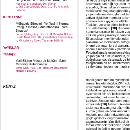
Sinasos’ta inşa edilen mekânlar
anlamsallık taşıdığı aşikardır. “Ki
Neslihan Şık Glosset, Dr., Mimar
V. Gül Cephanecigil, Doç. Dr., İTÜ Mimarlık
aradalığı, Sinasosluların varoluş
Bölümü
mekânlarda yaşanan gündelik yaş
yaşam alanına dönüştürmektedir
KENTLEŞME
aidiyet ilişkisinin kopması anlam
edimleri aracılığıyla var ettikler
Mübadele Sürecinin Yer(leşim) Kurma
Topluluk, zorunlu göçle birlikte
Pratiği: Sinasos (Mustafapaşa) - Nea
zorunda kalmıştır.
[30]
Bu durum
Sinasos*
konumlandıracak bir olayın yaşan
Serhat Ulubay, Arş. Gör., YTÜ Mimarlık Bölümü
ettikleri yer(leşim)leriyle olan 
Feride Önal, Prof. Dr., Fenerbahçe Üniversitesi
Sinasoslular, memleketlerinden 
İç Mimarlık ve Çevre Tasarımı Bölümü
alanlarını ve mekânlarını fotoğra
önemli yer tutan kırsal alanları
YAYINLAR
önemli simalarından kıyafetlerine
Fotoğraflama işlemini gerçekleş
TEMA[S]
yaşantıya ait tüm unsurların, dü
doğrultusunda, sistematik ve bili
Yerli Bilginin Müşterek Mekânı: Sámi
fotoğrafların bir anı biriktirmed
Mimarlığı Kütüphanesi
ve doküman toplanması faaliyetl
Simla Şanlı, Arş. Gör., Başkent Üniversitesi
Mimarlık Bölümü
Bahsi geçen tüm bu eylemlerin,
olması tesadüf değildir.
[34]
Kökl
KÜNYE
anlamsallık, varoluşa ve “öz”e ili
sakladıkları gibi somut olarak 
eylemlerini, bir anı biriktirmeden
okumakta, mekânsal bir unsuru b
tabiriyle, Sinasoslular açısında
etmektedir.
[36]
Nitekim, Anadolu
toplumsal dayanışma ağı, mübadel
kurma çabasına odaklanacaktır
Anadolu topraklarındayken başl
göçle gidilecek coğrafyalardaki 
taşımaktalardır. Yani fiziksel b
tahsis edilecek mekânları redde
gelmesinin önüne geçme farkındal