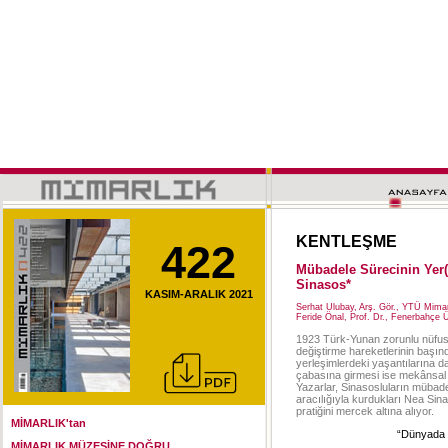
KENTLEŞME
422
Mübadele Sürecinin Yer(
Sinasos*
KASIM-ARALIK 2021
Serhat Ulubay, Arş. Gör., YTÜ Mima
Feride Önal, Prof. Dr., Fenerbahçe 
1923 Türk-Yunan zorunlu nüfus
değiştirme hareketlerinin başınd
yerleşimlerdeki yaşantılarına da
çabasına girmesi ise mekânsal
Yazarlar, Sinasosluların mübade
aracılığıyla kurdukları Nea Si
pratiğini mercek altına alıyor.
MİMARLIK'tan
“Dünyada k
MİMARLIK MÜZESİNE DOĞRU