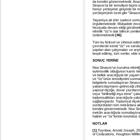
da kendini göstermektedir. Anad
Sinasos’ta bir temsiliyet biçimi
henüz yerleşimin girişinde bir 
yer(leşim)inin özeti gibi “Sinaso
Yaşantıya ait izler sadece somu
örgütlemektedir. Mübadele önces
hissiyatla devam ettiği görülmekt
etkinlik “öz”e dair bilincin yenil
üstlenmektedir.
[46]
Tüm bu fiziksel ve zihinsel edi
çevrelerde kendi “öz” ve varol
yapılan alan çalışmaları ve arş
tespit edilmiş, tüm veriler, el
SONUÇ YERİNE
Nea Sinasos’un kurulma etkinliği
eylemsellik olduğunun kanıtı nite
ve bellek aracılığıyla bir yaşam
ve “öz”ünün temsiliyetini sunmakt
belgelerle somutlaştıran Sinaso
yabancılaşmanın getireceği zih
yapısal ölçeğe, duvar yazıtların
veya “birlikteliği inşa etme” ça
toplumsallıkları aracılığıyla y
sağlamışlardır. Toplumsal ölçekt
sürdürdükleri tüm mekânlara ak
kendini göstermektedir. Nea Sina
mekân aracılığıyla somutlaştıra
halinin ve “öz”lerinin kesintisiz
NOTLAR
[1]
Toynbee, Arnold Joseph, 20
of Civilizations, Houghton Miff