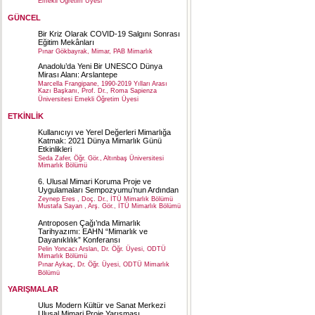
Emekli Öğretim Üyesi
GÜNCEL
Bir Kriz Olarak COVID-19 Salgını Sonrası
Eğitim Mekânları
Pınar Gökbayrak, Mimar, PAB Mimarlık
Anadolu’da Yeni Bir UNESCO Dünya
Mirası Alanı: Arslantepe
Marcella Frangipane, 1990-2019 Yılları Arası
Kazı Başkanı, Prof. Dr., Roma Sapienza
Üniversitesi Emekli Öğretim Üyesi
ETKİNLİK
Kullanıcıyı ve Yerel Değerleri Mimarlığa
Katmak: 2021 Dünya Mimarlık Günü
Etkinlikleri
Seda Zafer, Öğr. Gör., Altınbaş Üniversitesi
Mimarlık Bölümü
6. Ulusal Mimari Koruma Proje ve
Uygulamaları Sempozyumu’nun Ardından
Zeynep Eres , Doç. Dr., İTÜ Mimarlık Bölümü
Mustafa Sayan , Arş. Gör., İTÜ Mimarlık Bölümü
Antroposen Çağı’nda Mimarlık
Tarihyazımı: EAHN “Mimarlık ve
Dayanıklılık” Konferansı
Pelin Yoncacı Arslan, Dr. Öğr. Üyesi, ODTÜ
Mimarlık Bölümü
Pınar Aykaç, Dr. Öğr. Üyesi, ODTÜ Mimarlık
Bölümü
YARIŞMALAR
Ulus Modern Kültür ve Sanat Merkezi
Ulusal Mimari Proje Yarışması