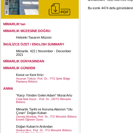
Bu icerik 4474 defa görüntülenmi
MİMARLIK'tan
MİMARLIK MÜZESİNE DOĞRU
Helsinki Tasarım Müzesi
İNGİLİZCE ÖZET / ENGLISH SUMMARY
Mimarlık. 422 | November - December
2021
MİMARLIK DÜNYASINDAN
MİMARLIK GÜNDEM
Konut ve Kent Krizi
Asuman Türkün, Prof. Dr., YTÜ Şehir Bölge
Planlama Bölümü
ANMA
“Karşı Yönden Gelen Adam” Murat Artu
Celal Abdi Güzer , Prof. Dr., ODTÜ Mimarlık
Bölümü
Mimarlık Tarihi ve Koruma Alanının “Ulu
Çınarı” Doğan Kuban
Zeynep Ahunbay, Prof. Dr., İTÜ Mimarlık Bölümü
Emekli Öğretim Üyesi
Doğan Kuban’ın Ardından
Günkut Akın, Prof. Dr., İTÜ Mimarlık Bölümü