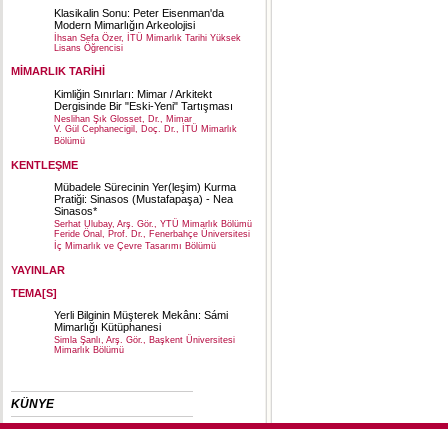
Klasikalin Sonu: Peter Eisenman'da
Modern Mimarlığın Arkeolojisi
İhsan Sefa Özer, İTÜ Mimarlık Tarihi Yüksek
Lisans Öğrencisi
MİMARLIK TARİHİ
Kimliğin Sınırları: Mimar / Arkitekt
Dergisinde Bir "Eski-Yeni" Tartışması
Neslihan Şık Glosset, Dr., Mimar
V. Gül Cephanecigil, Doç. Dr., İTÜ Mimarlık
Bölümü
KENTLEŞME
Mübadele Sürecinin Yer(leşim) Kurma
Pratiği: Sinasos (Mustafapaşa) - Nea
Sinasos*
Serhat Ulubay, Arş. Gör., YTÜ Mimarlık Bölümü
Feride Önal, Prof. Dr., Fenerbahçe Üniversitesi
İç Mimarlık ve Çevre Tasarımı Bölümü
YAYINLAR
TEMA[S]
Yerli Bilginin Müşterek Mekânı: Sámi
Mimarlığı Kütüphanesi
Simla Şanlı, Arş. Gör., Başkent Üniversitesi
Mimarlık Bölümü
KÜNYE