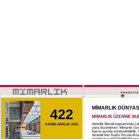
MİMARLIK DÜNYA
422
MİMARLIK ÜZERİNE B
Venedik Bienali kapsamında Lüb
KASIM-ARALIK 2021
yana düzenlenen “Mimarlık Üzeri
Kasım ayında sürdürülebilirlik, 
Venedik’teki Teatro Piccolo Arse
architecture-%E2%80%93-ex