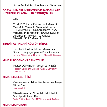
Bursa Kent Mobilyaları Tasarım Yarışması
DOSYA: MİMARLIK PRATİĞİ VE PANDEMİ ARA
KESİTİNDE OLANAKLAR / SORU(N)LAR
Giriş
M artı D Çalışma Ortamı, 2x1 Mimarlık,
Mert Uslu Mimarlık, Yazgan Mimarlık,
FREA Mimarlık, Salon Architects, NVA
Mimarlık, PAB Mimarlık, Eyusta Tasarım
ve Mimarlık Atölyesi, Tozkoparan
Mimarlık, SCRA Mimarlık
TEHDİT ALTINDAKİ KÜLTÜR MİRASI
Kırsalın Yalnızları: Mimari Mirasımızın
Sessiz Tanığı Çarşamba Porsuk Camisi
Zeynep Aktaş , Arş. Gör., YTÜ Mimarlık Bölümü
MİMARLIK-DEMOKRASİ-KATILIM
Toprak Öğretmenim ve Mimarlık Etiği
Hossein Sadri, Dr. Öğretim Üyesi, Coventry
Üniversitesi
MİMARLIK ELEŞTİRİSİ
Kassandra ve Hektor Kardeşlerden Troya
Müzesi’ne
İpek Yürekli
Mimari Aktarımın Akdenizli Hali: Mezitli
Belediyesi Hizmet Binası
Berin F. Gür, Prof. Dr., TEDÜ Mimarlık Bölümü
MİMARLIK KURAMI