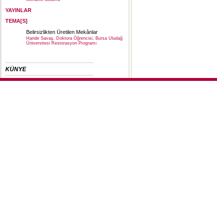
YAYINLAR
TEMA[S]
Belirsizlikten Üretilen Mekânlar
Hande Savaş, Doktora Öğrencisi, Bursa Uludağ
Üniversitesi Restorasyon Programı
KÜNYE