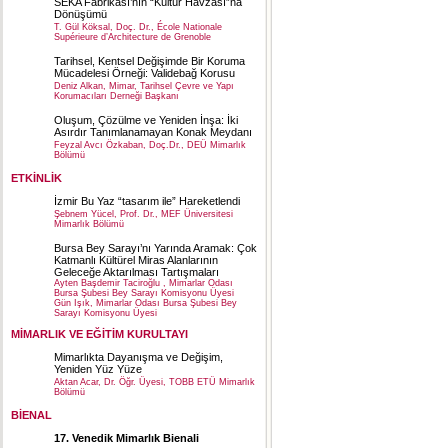
SEKA Fabrikası’nın “Kültür Havzası”na
Dönüşümü
T. Gül Köksal, Doç. Dr., École Nationale
Supérieure d’Architecture de Grenoble
Tarihsel, Kentsel Değişimde Bir Koruma
Mücadelesi Örneği: Validebağ Korusu
Deniz Alkan, Mimar, Tarihsel Çevre ve Yapı
Korumacıları Derneği Başkanı
Oluşum, Çözülme ve Yeniden İnşa: İki
Asırdır Tanımlanamayan Konak Meydanı
Feyzal Avcı Özkaban, Doç.Dr., DEÜ Mimarlık
Bölümü
ETKİNLİK
İzmir Bu Yaz “tasarım ile” Hareketlendi
Şebnem Yücel, Prof. Dr., MEF Üniversitesi
Mimarlık Bölümü
Bursa Bey Sarayı’nı Yarında Aramak: Çok
Katmanlı Kültürel Miras Alanlarının
Geleceğe Aktarılması Tartışmaları
Ayten Başdemir Taciroğlu , Mimarlar Odası
Bursa Şubesi Bey Sarayı Komisyonu Üyesi
Gün Işık, Mimarlar Odası Bursa Şubesi Bey
Sarayı Komisyonu Üyesi
MİMARLIK VE EĞİTİM KURULTAYI
Mimarlıkta Dayanışma ve Değişim,
Yeniden Yüz Yüze
Aktan Acar, Dr. Öğr. Üyesi, TOBB ETÜ Mimarlık
Bölümü
BİENAL
17. Venedik Mimarlık Bienali