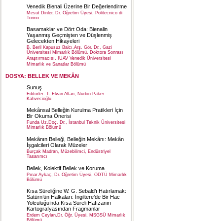
Venedik Bienali Üzerine Bir Değerlendirme
Mesut Dinler, Dr. Öğretim Üyesi, Politecnico di
Torino
Basamaklar ve Dört Oda: Bienalin
Yaşanmış Geçmişten ve Düşlenmiş
Gelecekten Hikayeleri
B. Beril Kapusuz Balcı,Arş. Gör. Dr., Gazi
Üniversitesi Mimarlık Bölümü, Doktora Sonrası
Araştırmacısı, IUAV Venedik Üniversitesi
Mimarlık ve Sanatlar Bölümü
DOSYA: BELLEK VE MEKÂN
Sunuş
Editörler: T. Elvan Altan, Nurbin Paker
Kahvecioğlu
Mekânsal Belleğin Kurulma Pratikleri İçin
Bir Okuma Önerisi
Funda Uz,Doç. Dr., İstanbul Teknik Üniversitesi
Mimarlık Bölümü
Mekânın Belleği, Belleğin Mekânı: Mekân
İşgalcileri Olarak Müzeler
Burçak Madran, Müzebilimci, Endüstriyel
Tasarımcı
Bellek, Kolektif Bellek ve Koruma
Pınar Aykaç, Dr. Öğretim Üyesi, ODTÜ Mimarlık
Bölümü
Kısa Süreliğine W. G. Sebald’ı Hatırlamak:
Satürn’ün Halkaları: İngiltere’de Bir Hac
Yolculuğu’nda Kısa Süreli Hafızanın
Kartografyasından Fragmanlar
Erdem Ceylan,Dr. Öğr. Üyesi, MSGSÜ Mimarlık
Bölümü