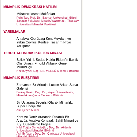
MİMARLIK-DEMOKRASİ-KATILIM
Müşterekleşme Mekânları
Pelin Tan, Prof. Dr., Batman Üniversitesi Güzel
Sanatlar Fakültesi; Misafir Araştırmacı, Thessaly
Üniversitesi Mimarlık Fakültesi
YARIŞMALAR
Antakya Köprübaşı Kent Meydanı ve
Yakın Çevresi Kentsel Tasarım Proje
Yarışması
TEHDİT ALTINDAKİ KÜLTÜR MİRASI
Bellek Yitimi: Sedad Hakkı Eldem’in İkonik
Ofis Binası, Fındıklı Akbank Genel
Müdürlüğü
Nezih Aysel, Doç. Dr., MSGSÜ Mimarlık Bölümü
MİMARLIK ELEŞTİRİSİ
Zamansız Bir Arketip: Lucien Arkas Sanat
Galerisi
Burkay Pasin, Doç. Dr., Yaşar Üniversitesi İç
Mimarlık ve Çevre Tasarımı Bölümü
Bir Uzlaşma Becerisi Olarak Mimarlık:
Süper Enerji Ofisi
Aslı Şener, Mimar
Kent ve Deniz Arasında Dinamik Bir
Arayüz: Antalya Konyaaltı Sahili Mimari ve
Kıyı Düzenleme Projesi
Hilal Tuğba Örmecioğlu , Doç. Dr., Akdeniz
Üniversitesi Mimarlık Bölümü
Aslı Er Akan , Doç. Dr., Çankaya Üniversitesi
Mimarlık Bölümü