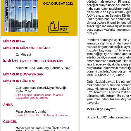
görünür hale getiriyor. Finansal 
OCAK-ŞUBAT 2022
belleğini bünyesinde barındıran
hafızasını canlı tutabilme yetisi
bir dirençle ses yükseltmek ge
AKM’ye uzanan Beyoğlu Kültür Yo
Güzergahın başı ve sonundan ba
olması bizlere önemli bir şey s
sürekliliğin mekânla ilişkisini
dosyasında yazarlar, toplumun ko
aralıyor.
Pandemi nedeniyle açılışı bir yı
MİMARLIK'tan
teması, salgının ardından şüphe
bienalin değerlendirildiği iki ay
MİMARLIK MÜZESİNE DOĞRU
“gözden kaçırdığımız” birlikte y
iklim değişikliği sorununa çöz
Ev Müzesi
edildiği bir ölçü olarak düşüne
enstantaneler aktarılıyor. Her i
İNGİLİZCE ÖZET / ENGLISH SUMMARY
teşvik edecek diyaloglara erişeb
Mimarlık. 423 | January-February 2022
oluşturarak döneminin mimarlığı
dönemi başladı. Aday gösterme v
MİMARLIK DÜNYASINDAN
tarih 25 Şubat 2022, Cuma.
MİMARLIK GÜNDEM
Önümüzdeki sayıda ise güncel mi
mekândan ve bütünden bakacak,
Galataport’tan Yeni AKM’ye “Beyoğlu
amacıyla geniş bir perspektifle
Kültür Yolu”
372. Temmuz - Ağustos 2013 sa
Esin Köymen, Mimarlar Odası İstanbul
görseline göz kırptık. Bu sef
Büyükkent Şubesi Başkanı
yansımasından Taksim Meydanı
saygıyla.
ANMA
Melis Özge Gayretli
Fatin Uran’ın Ardından
Funda Uz, Doç. Dr., İTÜ Mimarlık Bölümü
Bu icerik 5362 defa görüntülenmi
GÜNCEL
“Medeniyetin Hamuru”nu Üreten İzmit