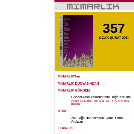
357
OCAK-ŞUBAT 2011
MİMARLIK'tan
MİMARLIK DÜNYASINDAN
MİMARLIK GÜNDEM
Güncel Yasa Tasarılarında Doğa Koruma
Ayşen Ciravoğlu, Yrd. Doç. Dr., YTÜ Mimarlık
Bölümü
ÖDÜL
2010 Ağa Han Mimarlık Ödülü Emre
Arolat’ın
ETKİNLİK