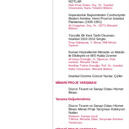
NOTLAR
Pelin Pınar Özden, Doç. Dr., İstanbul
Üniversitesi, Kamu Yönetimi Bölümü
İmparatorluk Başkentinden Cumhuriyetin
Modern Kentine: Henri Prost’un İstanbul
Planlaması (1936-1951)
Ali Cengizkan, Doç. Dr., ODTÜ Mimarlık
Bölümü
Yüzyıllık Bir Kent Tarihi Okuması:
İstanbul 1910-2010 Sergisi
Pınar Gökbayrak, Y. Mimar, PAB Mimari
Tasarım
Koman Heykellerinin Mimarlık ve Mekân
ile Etkileşimi ve M/S Hulda Üzerine
Ali Derya Dostoğlu, YL Öğrencisi, Pratt
Institute, Mimarlık Okulu
Neslihan Türkün Dostoğlu, Prof. Dr., İstanbul
Kültür Üniversitesi, Mimarlık Bölümü
İstanbul Üzerine Güncel Yazılar, Çiziler
MİMARİ PROJE YARIŞMASI
Düzce Ticaret ve Sanayi Odası Hizmet
Binası
Yarışma Değerlendirme
Düzce Ticaret ve Sanayi Odası Hizmet
Binası Mimari Proje Yarışması Kolokyum
Notları
Derleyen: Zeynep Uysal
Y.Mimar, Mimarlar Odası Yarışmalar Komitesi
Yürütücüsü