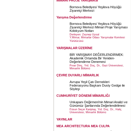
MİMARİ PROJE YARIŞMASI
Bornova Belediyesi Yeşilova Höyüğü
Ziyaretçi Merkezi
Yarışma Değerlendirme
Bornova Belediyesi Yeşilova Höyüğü
Ziyaretçi Merkezi Mimari Proje Yarışması
Kolokyum Notları
Derleyen: Zeynep Uysal
Y.Mimar, Mimarlar Odası Yarışmalar Komitesi
Yürütücüsü
YARIŞMALAR ÜZERİNE
BİR YARIŞMAYI DEĞERLENDİRMEK:
Akademik Ortamda Bir Yeniden-
Değerlendirme Denemesi
Pınar Dinç, Yrd. Doç. Dr., Gazi Üniversitesi,
Mimarlık Bölümü
ÇEVRE DUYARLI MİMARLIK
Avrupa Yeşil Çatı Dernekleri
Federasyonu Başkanı Dusty Gedge ile
Söyleşi
CUMHURİYET DÖNEMİ MİMARLIĞI
Unkapanı Değirmeni’nin Mimari Analizi ve
Günümüz Şartlarında Değerlendirilmesi
Füsun Seçer Kariptaş, Yrd. Doç. Dr., Haliç
Üniversitesi, Mimarlık Bölümü
YAYINLAR
MEA ARCHITECTURA MEA CULPA