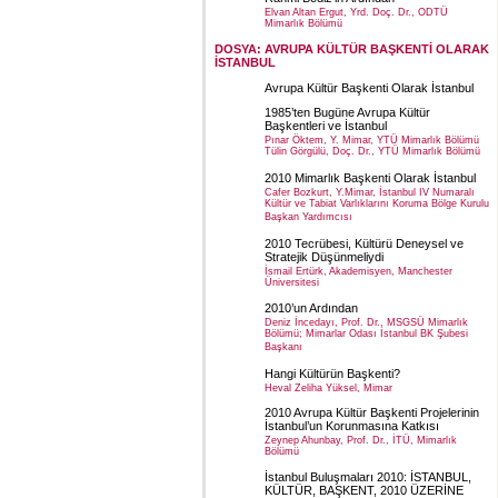
Elvan Altan Ergut, Yrd. Doç. Dr., ODTÜ
Mimarlık Bölümü
DOSYA: AVRUPA KÜLTÜR BAŞKENTİ OLARAK
İSTANBUL
Avrupa Kültür Başkenti Olarak İstanbul
1985’ten Bugüne Avrupa Kültür
Başkentleri ve İstanbul
Pınar Öktem, Y. Mimar, YTÜ Mimarlık Bölümü
Tülin Görgülü, Doç. Dr., YTÜ Mimarlık Bölümü
2010 Mimarlık Başkenti Olarak İstanbul
Cafer Bozkurt, Y.Mimar, İstanbul IV Numaralı
Kültür ve Tabiat Varlıklarını Koruma Bölge Kurulu
Başkan Yardımcısı
2010 Tecrübesi, Kültürü Deneysel ve
Stratejik Düşünmeliydi
İsmail Ertürk, Akademisyen, Manchester
Üniversitesi
2010’un Ardından
Deniz İncedayı, Prof. Dr., MSGSÜ Mimarlık
Bölümü; Mimarlar Odası İstanbul BK Şubesi
Başkanı
Hangi Kültürün Başkenti?
Heval Zeliha Yüksel, Mimar
2010 Avrupa Kültür Başkenti Projelerinin
İstanbul’un Korunmasına Katkısı
Zeynep Ahunbay, Prof. Dr., İTÜ, Mimarlık
Bölümü
İstanbul Buluşmaları 2010: İSTANBUL,
KÜLTÜR, BAŞKENT, 2010 ÜZERİNE