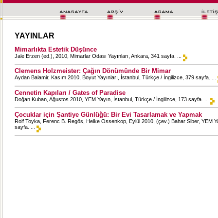
YAYINLAR
Mimarlıkta Estetik Düşünce
Jale Erzen (ed.), 2010, Mimarlar Odası Yayınları, Ankara, 341 sayfa. ...
Clemens Holzmeister: Çağın Dönümünde Bir Mimar
Aydan Balamir, Kasım 2010, Boyut Yayınları, İstanbul, Türkçe / İngilizce, 379 sayfa. ...
Cennetin Kapıları / Gates of Paradise
Doğan Kuban, Ağustos 2010, YEM Yayın, İstanbul, Türkçe / İngilizce, 173 sayfa. ...
Çocuklar için Şantiye Günlüğü: Bir Evi Tasarlamak ve Yapmak
Rolf Toyka, Ferenc B. Regös, Heike Ossenkop, Eylül 2010, (çev.) Bahar Siber, YEM Ya
sayfa. ...