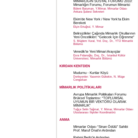
MİMARLIĞIN SOSYAL FORUMU 2010:
Mimarlığın Forumu, Forumun Mimarisi
Bülent Batuman, Y.Mimar, Mimarlar Odası
Ankara Şubesi Sekreteri
Ekim’de New York / New York’ta Ekim
Bereketi
Elçin Ertuğrul, Y. Mimar
Belirsizlikler Çağında Mimarlık Okullarının
Yeni Öncelikleri: “Gelecek İçin Öğrenme”
S. Müjdem Vural, Yrd. Doç. Dr., YTÜ Mimarlık
Bölümü
Venedik’te Yeni Mimari Arayışlar
Esra Fidanoğlu, Doç. Dr., İstanbul Kültür
Üniversitesi, Mimarlık Bölümü
KIRDAN KENTDEN
Mudurnu - Kurtlar Köyü
Derleyenler: Yasemin Gültekin, N. Müge
Cengizkan
MİMARLIK POLİTİKALARI
Avrupa Mimarlık Politikaları Forumu
Brüksel Toplantısı: “TOPLUMSAL
UYUMUN BİR VEKTÖRÜ OLARAK
MİMARLIK”
Tuğçe Selin Tağmat, Y. Mimar, Mimarlar Odası
Uluslararası İlişkiler Koordinatörü
ANMA
Mimarlar Odası “Sinan Ödülü” Sahibi
Prof. Maruf Önal’ın Ardından
Rahmi Bediz’in Ardından