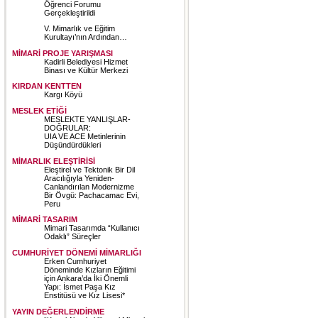
Öğrenci Forumu
Gerçekleştirildi
V. Mimarlık ve Eğitim
Kurultayı’nın Ardından…
MİMARİ PROJE YARIŞMASI
Kadirli Belediyesi Hizmet
Binası ve Kültür Merkezi
KIRDAN KENTTEN
Kargı Köyü
MESLEK ETİĞİ
MESLEKTE YANLIŞLAR-
DOĞRULAR:
UIA VE ACE Metinlerinin
Düşündürdükleri
MİMARLIK ELEŞTİRİSİ
Eleştirel ve Tektonik Bir Dil
Aracılığıyla Yeniden-
Canlandırılan Modernizme
Bir Övgü: Pachacamac Evi,
Peru
MİMARİ TASARIM
Mimari Tasarımda “Kullanıcı
Odaklı” Süreçler
CUMHURİYET DÖNEMİ MİMARLIĞI
Erken Cumhuriyet
Döneminde Kızların Eğitimi
için Ankara’da İki Önemli
Yapı: İsmet Paşa Kız
Enstitüsü ve Kız Lisesi*
YAYIN DEĞERLENDİRME