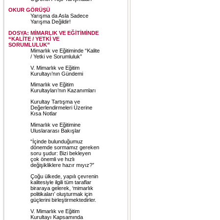
OKUR GÖRÜŞÜ
Yarışma da Asla Sadece
Yarışma Değildir!
DOSYA: MİMARLIK VE EĞİTİMİNDE
“KALİTE / YETKİ VE
SORUMLULUK”
Mimarlık ve Eğitiminde “Kalite
/ Yetki ve Sorumluluk”
V. Mimarlık ve Eğitim
Kurultayı’nın Gündemi
Mimarlık ve Eğitim
Kurultayları’nın Kazanımları
Kurultay Tartışma ve
Değerlendirmeleri Üzerine
Kısa Notlar
Mimarlık ve Eğitimine
Uluslararası Bakışlar
“İçinde bulunduğumuz
dönemde sormamız gereken
soru şudur: Bizi bekleyen
çok önemli ve hızlı
değişikliklere hazır mıyız?”
Çoğu ülkede, yapılı çevrenin
kalitesiyle ilgili tüm taraflar
biraraya gelerek, ‘mimarlık
politikaları’ oluşturmak için
güçlerini birleştirmektedirler.
V. Mimarlık ve Eğitim
Kurultayı Kapsamında