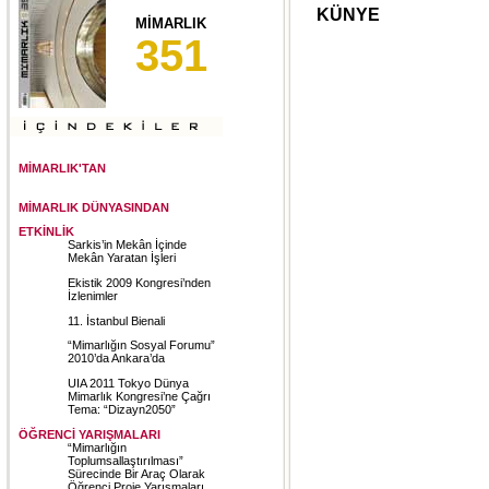
KÜNYE
MİMARLIK
351
MİMARLIK'TAN
MİMARLIK DÜNYASINDAN
ETKİNLİK
Sarkis’in Mekân İçinde
Mekân Yaratan İşleri
Ekistik 2009 Kongresi’nden
İzlenimler
11. İstanbul Bienali
“Mimarlığın Sosyal Forumu”
2010’da Ankara’da
UIA 2011 Tokyo Dünya
Mimarlık Kongresi’ne Çağrı
Tema: “Dizayn2050”
ÖĞRENCİ YARIŞMALARI
“Mimarlığın
Toplumsallaştırılması”
Sürecinde Bir Araç Olarak
Öğrenci Proje Yarışmaları