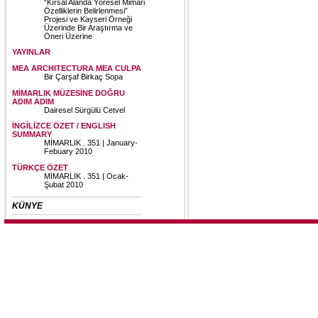
“Kırsal Alanda Yöresel Mimari
Özelliklerin Belirlenmesi”
Projesi ve Kayseri Örneği
Üzerinde Bir Araştırma ve
Öneri Üzerine
YAYINLAR
MEA ARCHITECTURA MEA CULPA
Bir Çarşaf Birkaç Sopa
MİMARLIK MÜZESİNE DOĞRU
ADIM ADIM
Dairesel Sürgülü Cetvel
İNGİLİZCE ÖZET / ENGLISH
SUMMARY
MİMARLIK . 351 | January-
Febuary 2010
TÜRKÇE ÖZET
MİMARLIK . 351 | Ocak-
Şubat 2010
KÜNYE