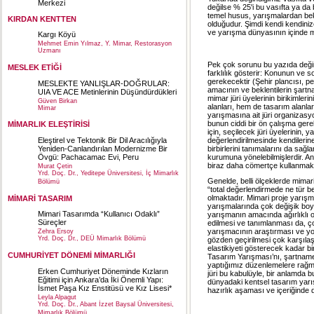
Merkezi
değilse % 25'i bu vasıfta ya da 
temel husus, yarışmalardan bek
KIRDAN KENTTEN
olduğudur. Şimdi kendi kendinize
ve yarışma dünyasının içinde m
Kargı Köyü
Mehmet Emin Yılmaz, Y. Mimar, Restorasyon
Uzmanı
Pek çok sorunu bu yazıda değind
MESLEK ETİĞİ
farklılık gösterir: Konunun ve s
gerekecektir (Şehir plancısı, pe
MESLEKTE YANLIŞLAR-DOĞRULAR:
amacının ve beklentilerin şartn
UIA VE ACE Metinlerinin Düşündürdükleri
mimar jüri üyelerinin birikimlerini
Güven Birkan
alanları, hem de tasarım alanları
Mimar
yarışmasına ait jüri organizasyo
bunun ciddi bir ön çalışma gere
MİMARLIK ELEŞTİRİSİ
için, seçilecek jüri üyelerinin,
değerlendirilmesinde kendilerine 
Eleştirel ve Tektonik Bir Dil Aracılığıyla
birbirlerini tanımalarını da sağl
Yeniden-Canlandırılan Modernizme Bir
kurumuna yönelebilmişlerdir. A
Övgü: Pachacamac Evi, Peru
biraz daha cömertçe kullanmak g
Murat Çetin
Yrd. Doç. Dr., Yeditepe Üniversitesi, İç Mimarlık
Genelde, belli ölçeklerde mimar
Bölümü
“total değerlendirmede ne tür b
olmaktadır. Mimari proje yarış
MİMARİ TASARIM
yarışmalarında çok değişik boyut
Mimari Tasarımda “Kullanıcı Odaklı”
yarışmanın amacında ağırlıklı ol
Süreçler
edilmesi ve tanımlanması da, 
yarışmacının araştırması ve yo
Zehra Ersoy
Yrd. Doç. Dr., DEÜ Mimarlık Bölümü
gözden geçirilmesi çok karşılaşı
elastikiyeti gösterecek kadar bi
CUMHURİYET DÖNEMİ MİMARLIĞI
Tasarım Yarışması’nı, şartnamed
yaptığımız düzenlemelere rağmen
Erken Cumhuriyet Döneminde Kızların
jüri bu kabulüyle, bir anlamda bu
Eğitimi için Ankara’da İki Önemli Yapı:
dünyadaki kentsel tasarım yar
İsmet Paşa Kız Enstitüsü ve Kız Lisesi*
hazırlık aşaması ve içeriğinde
Leyla Alpagut
Yrd. Doç. Dr., Abant İzzet Baysal Üniversitesi,
Mimarlık Bölümü