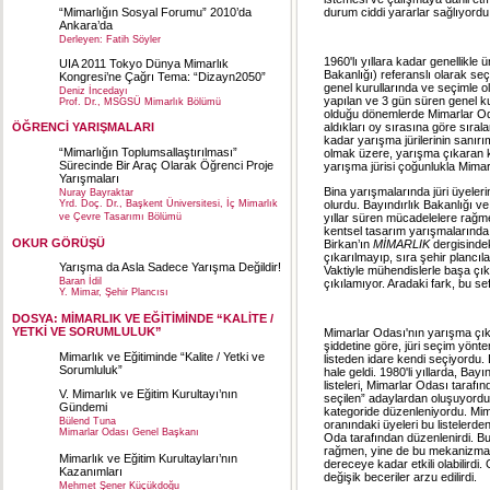
durum ciddi yararlar sağlıyordu
“Mimarlığın Sosyal Forumu” 2010’da
Ankara’da
Derleyen: Fatih Söyler
1960'lı yıllara kadar genellikle
UIA 2011 Tokyo Dünya Mimarlık
Bakanlığı) referanslı olarak seç
Kongresi’ne Çağrı Tema: “Dizayn2050”
genel kurullarında ve seçimle ol
Deniz İncedayı
yapılan ve 3 gün süren genel ku
Prof. Dr., MSGSÜ Mimarlık Bölümü
olduğu dönemlerde Mimarlar Odası
aldıkları oy sırasına göre sırala
ÖĞRENCİ YARIŞMALARI
kadar yarışma jürilerinin sanırı
“Mimarlığın Toplumsallaştırılması”
olmak üzere, yarışma çıkaran k
Sürecinde Bir Araç Olarak Öğrenci Proje
yarışma jürisi çoğunlukla Mimar
Yarışmaları
Bina yarışmalarında jüri üyeleri
Nuray Bayraktar
olurdu. Bayındırlık Bakanlığı 
Yrd. Doç. Dr., Başkent Üniversitesi, İç Mimarlık
yıllar süren mücadelelere rağme
ve Çevre Tasarımı Bölümü
kentsel tasarım yarışmalarında 
OKUR GÖRÜŞÜ
Birkan’ın
MİMARLIK
dergisindek
çıkarılmayıp, sıra şehir plancı
Yarışma da Asla Sadece Yarışma Değildir!
Vaktiyle mühendislerle başa çık
Baran İdil
çıkılamıyor. Aradaki fark, bu s
Y. Mimar, Şehir Plancısı
DOSYA: MİMARLIK VE EĞİTİMİNDE “KALİTE /
YETKİ VE SORUMLULUK”
Mimarlar Odası'nın yarışma çık
şiddetine göre, jüri seçim yönte
Mimarlık ve Eğitiminde “Kalite / Yetki ve
listeden idare kendi seçiyordu.
Sorumluluk”
hale geldi. 1980'li yıllarda, Bay
listeleri, Mimarlar Odası tarafın
V. Mimarlık ve Eğitim Kurultayı’nın
seçilen” adaylardan oluşuyordu.
Gündemi
kategoride düzenleniyordu. Mima
Bülend Tuna
oranındaki üyeleri bu listelerden 
Mimarlar Odası Genel Başkanı
Oda tarafından düzenlenirdi. Bu l
rağmen, yine de bu mekanizmada 
Mimarlık ve Eğitim Kurultayları’nın
dereceye kadar etkili olabilirdi.
Kazanımları
değişik beceriler arzu edilirdi.
Mehmet Şener Küçükdoğu