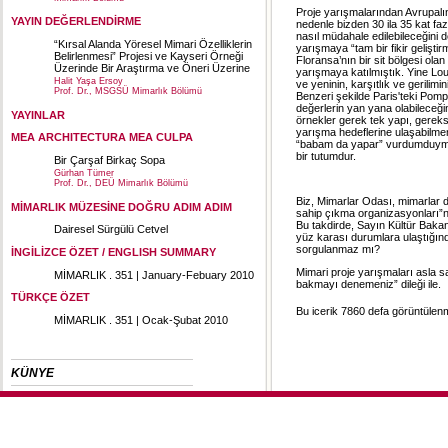
Proje yarışmalarından Avrupalını
YAYIN DEĞERLENDİRME
nedenle bizden 30 ila 35 kat fa
nasıl müdahale edilebileceğini d
“Kırsal Alanda Yöresel Mimari Özelliklerin
yarışmaya “tam bir fikir gelişti
Belirlenmesi” Projesi ve Kayseri Örneği
Floransa’nın bir sit bölgesi ol
Üzerinde Bir Araştırma ve Öneri Üzerine
yarışmaya katılmıştık. Yine Lou
Halit Yaşa Ersoy
ve yeninin, karşıtlık ve gerilimin
Prof. Dr., MSGSÜ Mimarlık Bölümü
Benzeri şekilde Paris'teki Pom
değerlerin yan yana olabileceğin
YAYINLAR
örnekler gerek tek yapı, gereks
yarışma hedeflerine ulaşabilmemiz
MEA ARCHITECTURA MEA CULPA
“babam da yapar” vurdumduymaz
bir tutumdur.
Bir Çarşaf Birkaç Sopa
Gürhan Tümer
Prof. Dr., DEÜ Mimarlık Bölümü
Biz, Mimarlar Odası, mimarlar d
MİMARLIK MÜZESİNE DOĞRU ADIM ADIM
sahip çıkma organizasyonları”n
Bu takdirde, Sayın Kültür Baka
Dairesel Sürgülü Cetvel
yüz karası durumlara ulaştığın
sorgulanmaz mı?
İNGİLİZCE ÖZET / ENGLISH SUMMARY
Mimari proje yarışmaları asla s
MİMARLIK . 351 | January-Febuary 2010
bakmayı denemeniz” dileği ile.
TÜRKÇE ÖZET
Bu icerik 7860 defa görüntülenmi
MİMARLIK . 351 | Ocak-Şubat 2010
KÜNYE