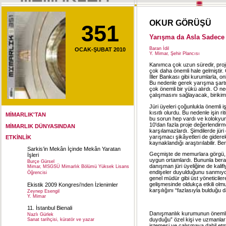
OKUR GÖRÜŞÜ
351
Yarışma da Asla Sadece 
Baran İdil
OCAK-ŞUBAT 2010
Y. Mimar, Şehir Plancısı
Kanımca çok uzun süredir, proje
çok daha önemli hale gelmiştir
İller Bankası gibi kurumlarla, o
Bu nedenle gerek yarışma şartn
çok önemli bir yükü alırdı. O ned
çalışmasını sağlayacak, birikimli
Jüri üyeleri çoğunlukla önemli iş
kısıtlı olurdu. Bu nedenle işin 
MİMARLIK'TAN
bu sorun hep vardı ve kolokyuml
10'dan fazla proje değerlendir
MİMARLIK DÜNYASINDAN
karşılamazlardı. Şimdilerde jüri
yarışmacı şikâyetleri de giderek
ETKİNLİK
kaynaklandığı araştırılabilir. B
Sarkis’in Mekân İçinde Mekân Yaratan
Geçmişte de memurlara görgü, bi
İşleri
uygun ortamlardı. Bununla berab
Burçe Gürsel
danışman jüri üyeliğine de kalif
Mimar, MSGSÜ Mimarlık Bölümü Yüksek Lisans
endişeler duyulduğunu sanmıyor
Öğrencisi
genel müdür gibi üst yöneticile
gelişmesinde oldukça etkili olm
Ekistik 2009 Kongresi’nden İzlenimler
karşılığını “fazlasıyla bulduğu da
Zeynep Esengil
Y. Mimar
11. İstanbul Bienali
Danışmanlık kurumunun önemli bi
Nazlı Gürlek
duyduğu” özel kişi ve uzmanları
Sanat tarihçisi, küratör ve yazar
istemesi ve çalışmaya dahil etm