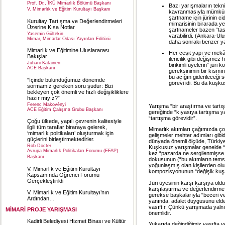
Prof. Dr., İKÜ Mimarlık Bölümü Başkanı
Bazı yarışmaların tekni
V. Mimarlık ve Eğitim Kurultayı Başkanı
kavranmasıyla mümkün o
şartname için jürinin c
Kurultay Tartışma ve Değerlendirmeleri
mimarisinin birarada ye
Üzerine Kısa Notlar
şartnameler bazen “tas
Yasemin Gültekin
varabilirdi. (Ankara-U
Mimar, Mimarlar Odası Yayınları Editörü
daha sonraki benzer yar
Mimarlık ve Eğitimine Uluslararası
Her çeşit yapı ve mekâ
Bakışlar
ilericilik gibi değişmez
Juhani Katainen
birikimli üyelerin” jüri
ACE Başkanı
gereksinimin bir kısmını
bu açığın giderileceği 
“İçinde bulunduğumuz dönemde
görevi idi. Bu da kuşku
sormamız gereken soru şudur: Bizi
bekleyen çok önemli ve hızlı değişikliklere
hazır mıyız?”
Ferenc Makovényi
Yarışma “bir araştırma ve tartışm
ACE Eğitim Çalışma Grubu Başkanı
gereğinde “kıyasıya tartışma yap
“tartışma görevidir”.
Çoğu ülkede, yapılı çevrenin kalitesiyle
ilgili tüm taraflar biraraya gelerek,
Mimarlık akımları çağımızda ço
‘mimarlık politikaları’ oluşturmak için
gelişmeler mehter adımları gibi
güçlerini birleştirmektedirler.
dünyada önemli ölçüde, Türkiye’
Rob Docter
Kuşkusuz yarışmalar genelde “il
Avrupa Mimarlık Politikaları Forumu (EFAP)
kez “pazarda ne sergilenmişse o
Başkanı
dokusunun (“bu akımların temsi
yoğunlaşmış olan kişilerden ol
V. Mimarlık ve Eğitim Kurultayı
kompozisyonunun “değişik kuşa
Kapsamında Öğrenci Forumu
Gerçekleştirildi
Jüri üyesinin karşı karşıya oldu
karşılaştırma ve değerlendirme 
V. Mimarlık ve Eğitim Kurultayı’nın
gerekse başkalarıyla “beceri ve
Ardından…
yanında, adalet duygusunu elde
vasıftır. Çünkü yarışmada yalnı
MİMARİ PROJE YARIŞMASI
önemlidir.
Kadirli Belediyesi Hizmet Binası ve Kültür
Yukarıda değindiğimiz vasıfta ve